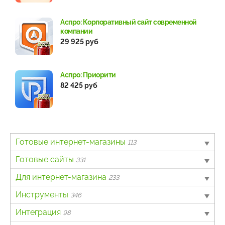
Аспро: Корпоративный сайт современной
компании
29 925 руб
Аспро: Приорити
82 425 руб
Готовые интернет-магазины
113
B2B
Готовые сайты
4
331
Авто
Landing page
Для интернет-магазина
6
63
233
Бытовая техника и электроника
Информационный портал
Другое
Инструменты
62
40
7
346
Детские товары
Каталог товаров, услуг
Интеграция с онлайн-кассами
Для разработчиков
Интеграция
4
162
138
3
98