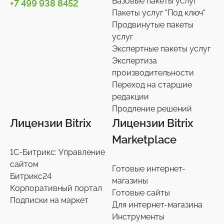
Базовые пакеты услуг
+7 499 938 8452
Телефония
3
Пакеты услуг "Под ключ"
Продвинутые пакеты
Чат-боты
5
услуг
Услуги разработки
6
Экспертные пакеты услуг
Настройки интеграций с маркетплайсами
Экспертиза
36
производительности
Экспертиза производительности
9
Переход на старшие
Переход на старшие редакции
редакции
8
Продление решений
Продление решений
6
Лицензии Bitrix
Лицензии Bitrix
Marketplace
1С-Битрикс: Управление
сайтом
Готовые интернет-
Битрикс24
магазины
Корпоративный портал
Готовые сайты
Подписки на маркет
Для интернет-магазина
Инструменты