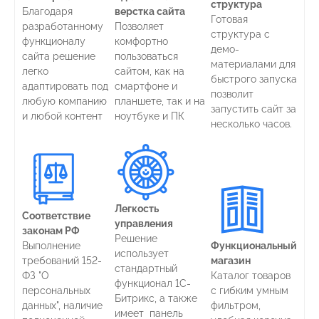
структура
Благодаря
верстка сайта
Готовая
разработанному
Позволяет
структура с
функционалу
комфортно
демо-
сайта решение
пользоваться
материалами для
легко
сайтом, как на
быстрого запуска
адаптировать под
смартфоне и
позволит
любую компанию
планшете, так и на
запустить сайт за
и любой контент
ноутбуке и ПК
несколько часов.
Легкость
Соответствие
управления
законам РФ
Решение
Выполнение
Функциональный
использует
требований 152-
магазин
стандартный
ФЗ "О
Каталог товаров
функционал 1С-
персональных
с гибким умным
Битрикс, а также
данных", наличие
фильтром,
имеет панель