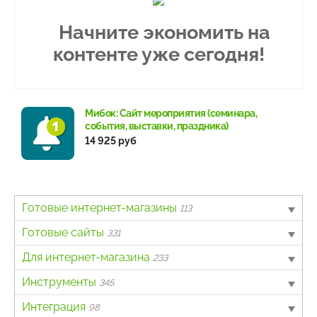
Начните экономить на
контенте уже сегодня!
Мибок: Сайт мероприятия (семинара,
события, выставки, праздника)
14 925 руб
Готовые интернет-магазины
113
B2B
Готовые сайты
4
331
Авто
Landing page
Для интернет-магазина
6
63
233
Бытовая техника и электроника
Информационный портал
Другое
Инструменты
62
40
7
345
Детские товары
Каталог товаров, услуг
Интеграция с онлайн-кассами
Для разработчиков
Интеграция
4
162
138
3
98