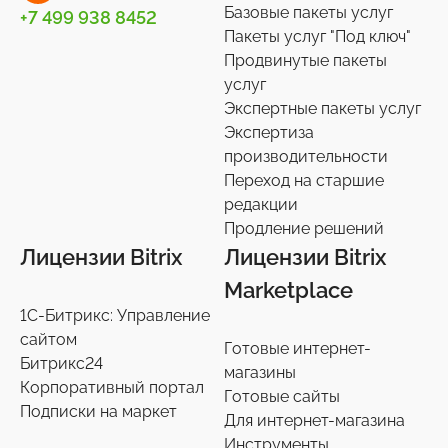
Базовые пакеты услуг
+7 499 938 8452
Телефония
3
Пакеты услуг "Под ключ"
Продвинутые пакеты
Чат-боты
5
услуг
Услуги разработки
6
Экспертные пакеты услуг
Настройки интеграций с маркетплайсами
Экспертиза
36
производительности
Экспертиза производительности
9
Переход на старшие
Переход на старшие редакции
редакции
8
Продление решений
Продление решений
6
Лицензии Bitrix
Лицензии Bitrix
Marketplace
1С-Битрикс: Управление
сайтом
Готовые интернет-
Битрикс24
магазины
Корпоративный портал
Готовые сайты
Подписки на маркет
Для интернет-магазина
Инструменты