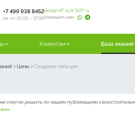
+7 499 938 8452
design AT acrit DOT ru
Напишите нам
пн.-пт. 10:00 – 17:00
щь
Клиентам
База знаний
наний
Цены
Создание типа цен
 не смогли решить по нашим публикациям самостоятельн
ржки
.