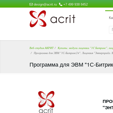
design@acrit.ru
+7 499 938 8452
Ка
Веб-студия АКРИТ
Купить: модули лицензии "1C Битрикс", ли
Программа для ЭВМ "1С-Битрикс24". Лицензия "Энтерпрайз. Хо
Программа для ЭВМ "1С-Битрикс2
ПРО
"ЭН