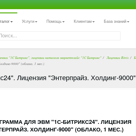
талог
Услуги
Помощь
Клиентам
База знаний
цензии "1C Битрикс", лицензии каталога маркетплайс "1C Битрикс"
Лицензии Bitrix
Б
лдинг-9000" (облако, 1 мес.)
4". Лицензия "Энтерпрайз. Холдинг-9000" (
ГРАММА ДЛЯ ЭВМ "1С-БИТРИКС24". ЛИЦЕНЗИЯ
ТЕРПРАЙЗ. ХОЛДИНГ-9000" (ОБЛАКО, 1 МЕС.)