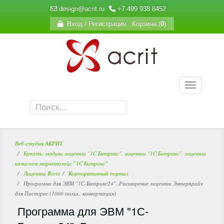
design@acrit.ru
+7 499 938 8452
Вход / Регистрация
Корзина (
0
)
Веб-студия АКРИТ
Купить: модули лицензии "1C Битрикс", лицензии "1C Битрикс", лицензии
каталога маркетплайс "1C Битрикс"
Лицензии Bitrix
Корпоративный портал
Программа для ЭВМ "1С-Битрикс24". Расширение лицензии Энтерпрайз
для Постгрес (1000 польз., конвертация)
Программа для ЭВМ "1С-