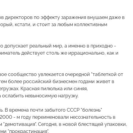
ов директоров по эффекту заражения внушаем даже в
торый, кстати, и стоит за любым коллективным
то допускает реальный мир, а именно в приходно -
ниматель действует столь же иррационально, как и
вое сообщество увлекается очередной "таблеткой от
а тем более российский бизнесмен годами живет в
рузках. Красная пилюлька или синяя,
 ослабить невыносимую нагрузку.
ь. В времена почти забытого СССР "болезнь"
 2000 - м году переименовали несознательность в
 "демотивация". Сегодня, в новой блестящей упаковки,
ми "прокрастинация".