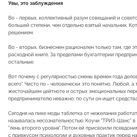
Увы, это заблуждения
Во - первых, коллективный разум совещаний и совет
большей степени, чем отдельно взятый начальник. Ко
решением.
Во - вторых, бизнесмен рационален только там, где э
расходной книге. За пределами бухгалтерии предпри
остальные.
Вот почему с регулярностью смены времен года дело
всего". Чисто по - человечески это понятно. Любой, 
жесточайшем цейтноте и острых эмоциональных перег
предпринимателю неважно: по сути он ищет средства
Сегодня на пике моды таблетка от нежелания работат
называлась несознательностью. Коучи "ТРИЗ-Шанс" в
"лень второго уровня". Потом ей присвоили псевдоним
с привкусом психологии и духовных практик перед на