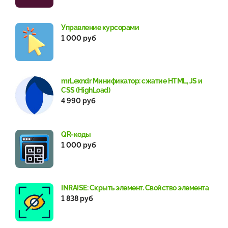
Управление курсорами
1 000 руб
mrLexndr Минификатор: сжатие HTML, JS и
CSS (HighLoad)
4 990 руб
QR-коды
1 000 руб
INRAISE: Скрыть элемент. Свойство элемента
1 838 руб