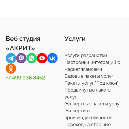
Подарки и сувениры
Социальные сети
Статистика сайта
Обратная связь
Бизнес-процессы
25
16
27
8
9
Продукты питания
Торговые площадки
Онлайн-консультанты
Документы
5
15
16
3
Веб студия
Услуги
Ремонт
1С-Битрикс: Управление сайтом
Отзывы, комментарии
Другое
44
6
12
44
«АКРИТ»
Услуги разработки
Спорт, туризм, отдых
Битрикс24
Подписки и рассылки
Задачи
24
75
4
10
Настройки интеграций с
маркетплайсами
Товары для животных
Корпоративный портал
Импорт/экспорт
13
2
71
Базовые пакеты услуг
+7 499 938 8452
Пакеты услуг "Под ключ"
Украшения, аксессуары
Подписки на маркет
Инструменты
35
59
1
Продвинутые пакеты
услуг
Универсальные
Контакты
Экспертные пакеты услуг
0
36
Экспертиза
производительности
Сотрудники
27
Переход на старшие