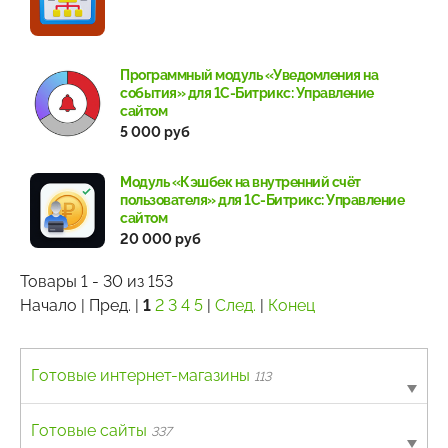
Программный модуль «Уведомления на
события» для 1С-Битрикс: Управление
сайтом
5 000 руб
Модуль «Кэшбек на внутренний счёт
пользователя» для 1С-Битрикс: Управление
сайтом
20 000 руб
Товары 1 - 30 из 153
Начало | Пред. |
1
2
3
4
5
|
След.
|
Конец
Готовые интернет-магазины
113
B2B
Готовые сайты
4
337