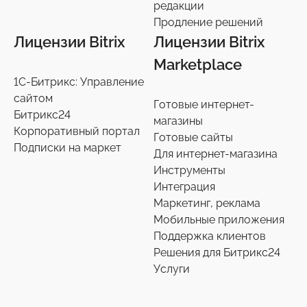
редакции
Телефония
4
Продление решений
Лицензии Bitrix
Лицензии Bitrix
Чат-боты
5
Marketplace
1С-Битрикс: Управление
Услуги разработки
6
сайтом
Готовые интернет-
Битрикс24
магазины
Настройки интеграций с маркетплайсами
36
Корпоративный портал
Готовые сайты
Подписки на маркет
Для интернет-магазина
Экспертиза производительности
9
Инструменты
Интеграция
Переход на старшие редакции
Маркетинг, реклама
8
Мобильные приложения
Поддержка клиентов
Продление решений
6
Решения для Битрикс24
Услуги