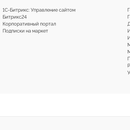
1С-Битрикс: Управление сайтом
Г
Битрикс24
Г
Корпоративный портал
Д
Подписки на маркет
И
М
Р
У