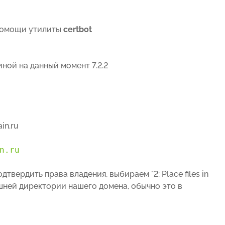
 помощи утилиты
certbot
ной на данный момент 7.2.2
in.ru
n.ru
вердить права владения, выбираем "2: Place files in
ашней директории нашего домена, обычно это в