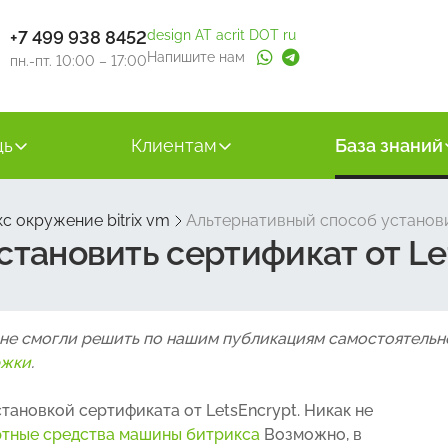
+7 499 938 8452
design AT acrit DOT ru
Напишите нам
пн.-пт. 10:00 – 17:00
щь
Клиентам
База знаний
с окружение bitrix vm
Альтернативный способ установит
тановить сертификат от Lets
 не смогли решить по нашим публикациям самостоятельн
ржки
.
установкой сертификата от LetsEncrypt. Никак не
ртные средства машины битрикса
Возможно, в