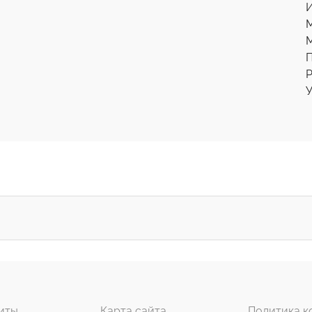
И
М
Р
У
иты
Карта сайта
Политика к