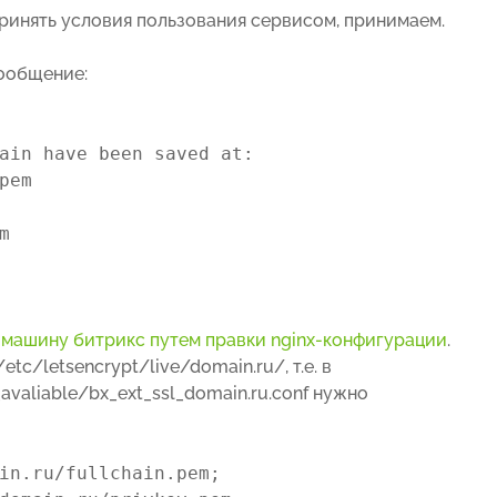
принять условия пользования сервисом, принимаем.
сообщение:
ain have been saved at:
pem
m
 машину битрикс путем правки nginx-конфигурации
.
c/letsencrypt/live/domain.ru/, т.е. в
valiable/bx_ext_ssl_domain.ru.conf нужно
in.ru/fullchain.pem;