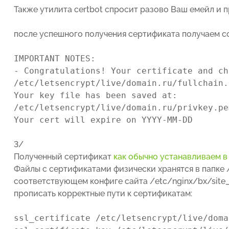
Также утилита certbot спросит разово Ваш емейл и 
после успешного получения сертификата получаем 
IMPORTANT NOTES:
- Congratulations! Your certificate and ch
/etc/letsencrypt/live/domain.ru/fullchain.
Your key file has been saved at:
/etc/letsencrypt/live/domain.ru/privkey.pe
Your cert will expire on YYYY-MM-DD
3/
Полученный сертификат
как обычно устанавливаем в
Файлы с сертификатами физически хранятся в папке /et
соответствующем конфиге сайта /etc/nginx/bx/site_a
прописать корректные пути к сертификатам:
ssl_certificate /etc/letsencrypt/live/doma