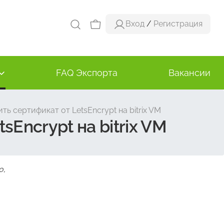
Вход
/
Регистрация
FAQ Экспорта
Вакансии
ь сертификат от LetsEncrypt на bitrix VM
Encrypt на bitrix VM
о,