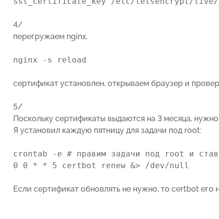
ssl_certificate_key /etc/letsencrypt/live/
4/
перегружаем nginx.
nginx -s reload
сертификат установлен, открываем браузер и прове
5/
Поскольку сертификаты выдаются на 3 месяца, нужно
Я установил каждую пятницу для задачи под root:
crontab -e # правим задачи под root и став
0 0 * * 5 certbot renew &> /dev/null
Если сертификат обновлять не нужно, то certbot его не