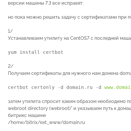
версии машины 7.3 все исправят:
но пока можно решить задачу с сертификатами при
1/
Устанавливаем утилиту на CentOS7 с последней маши
yum install certbot
2/
Получаем сертификаты для нужного нам домена doma
certbot certonly -d domain.ru -d
www.domai
затем утилита спросит каким образом необходимо подт
webroot directory (webroot)" и указываем путь к дом
битрикс машине
/home/bitrix/ext_www/domain.ru