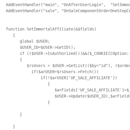
AddEventHandler("main", "OnAfterUserLogin",  "SetImmor
AddEventHandler("sale", "OnSaleComponentOrderOneStepCo
function SetImmortalAffiliate(&$fields)

   {

      global $USER;

      $USER_ID=$USER->GetID();

      if (($USER->IsAuthorized())&&($_COOKIE[COption:
      {

         $rsUsers = $USER->GetList(($by="id"), ($orde
           if($arUSER=$rsUsers->Fetch())

               if(!$arUSER['UF_SALE_AFFILIATE'])

                  {                  

                     $arFields['UF_SALE_AFFILIATE']=$
                     $USER->Update($USER_ID),$arFields
                  }

      }

   }
