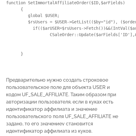
function SetImmortalAffiliateOrder($ID,$arFields)

      {

         global $USER;

         $rsUsers = $USER->GetList(($by="id"), ($orde
           if(($arUSER=$rsUsers->Fetch())&&(IntVal($ar
                  CSaleOrder::Update($arFields['ID'],A
      }
Предварительно нужно создать строковое
пользовательское поле для объекта USER и
кодом UF_SALE_AFFILIATE. Таким образом при
авторизации пользователя, если в куках есть
идентификатор аффилиата и значение
пользовательского поля UF_SALE_AFFILIATE не
задано, то его значениеv становится
идентификатор аффилиата из куков.