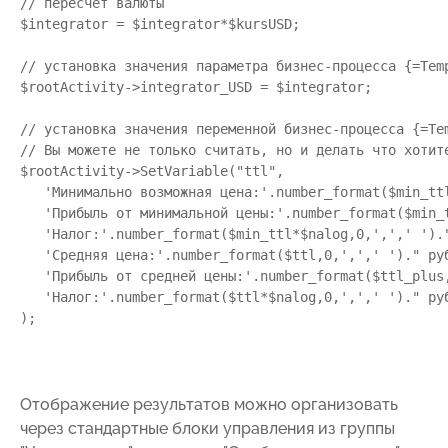
// пересчет валюты

$integrator = $integrator*$kursUSD;

// установка значения параметра бизнес-процесса {=Temp
$rootActivity->integrator_USD = $integrator;

// установка значения переменной бизнес-процесса {=Tem
// Вы можете не только считать, но и делать что хотите
$rootActivity->SetVariable("ttl",

   'Минимально возможная цена:'.number_format($min_ttl
   'Прибыль от минимальной цены:'.number_format($min_t
   'Налог:'.number_format($min_ttl*$nalog,0,',',' ')."
   'Средняя цена:'.number_format($ttl,0,',',' ')." руб
   'Прибыль от средней цены:'.number_format($ttl_plus,
   'Налог:'.number_format($ttl*$nalog,0,',',' ')." руб
Отображение результатов можно организовать
через стандартные блоки управления из группы