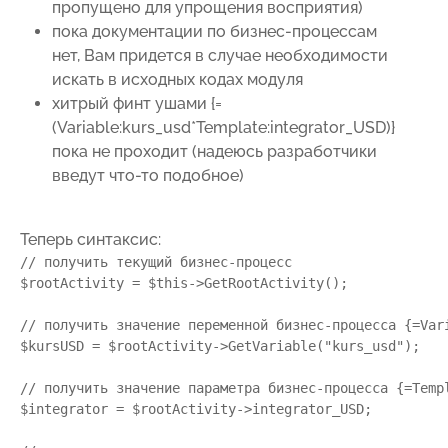
пропущено для упрощения восприятия)
пока документации по бизнес-процессам
нет, Вам придется в случае необходимости
искать в исходных кодах модуля
хитрый финт ушами {=
(Variable:kurs_usd*Template:integrator_USD)}
пока не проходит (надеюсь разработчики
введут что-то подобное)
Теперь синтаксис:
// получить текущий бизнес-процесс

$rootActivity = $this->GetRootActivity(); 

// получить значение переменной бизнес-процесса {=Vari
$kursUSD = $rootActivity->GetVariable("kurs_usd"); 

// получить значение параметра бизнес-процесса {=Templ
$integrator = $rootActivity->integrator_USD;
