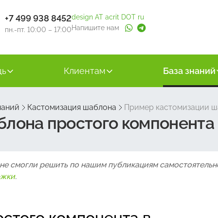
+7 499 938 8452
design AT acrit DOT ru
Напишите нам
пн.-пт. 10:00 – 17:00
щь
Клиентам
База знаний
наний
Кастомизация шаблона
Пример кастомизации ша
лона простого компонента 
 не смогли решить по нашим публикациям самостоятельн
ржки
.
стого компонента в