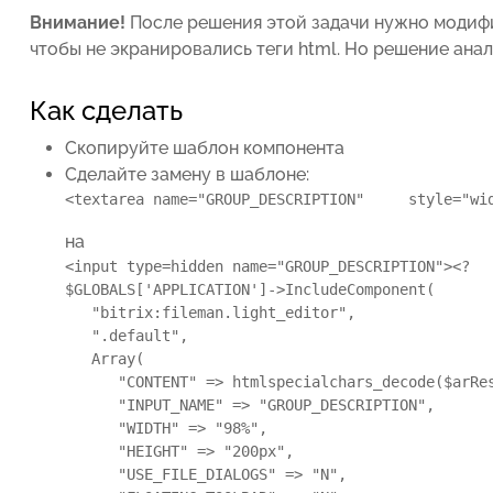
Внимание!
После решения этой задачи нужно модиф
чтобы не экранировались теги html. Но решение анал
Как сделать
Скопируйте шаблон компонента
Сделайте замену в шаблоне:
<textarea name="GROUP_DESCRIPTION"     style="wi
на
<input type=hidden name="GROUP_DESCRIPTION"><?

$GLOBALS['APPLICATION']->IncludeComponent( 

   "bitrix:fileman.light_editor", 

   ".default", 

   Array( 

      "CONTENT" => htmlspecialchars_decode($arRes
      "INPUT_NAME" => "GROUP_DESCRIPTION", 

      "WIDTH" => "98%", 

      "HEIGHT" => "200px", 

      "USE_FILE_DIALOGS" => "N", 
