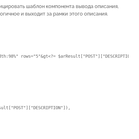
ицировать шаблон компонента вывода описания,
огичное и выходит за рамки этого описания.
dth:98%" rows="5"&gt<?= $arResult["POST"]["DESCRIPTION"]
ult["POST"]["DESCRIPTION"]), 
