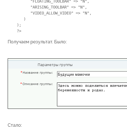
      "FLOATING_TOOLBAR" => "N", 

      "ARISING_TOOLBAR" => "N", 

      "VIDEO_ALLOW_VIDEO" => "N",

   ) 

);

?>
Получаем результат. Было:
Стало: