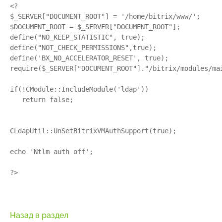
<?

$_SERVER["DOCUMENT_ROOT"] = '/home/bitrix/www/';

$DOCUMENT_ROOT = $_SERVER["DOCUMENT_ROOT"];

define("NO_KEEP_STATISTIC", true);

define("NOT_CHECK_PERMISSIONS",true);

define('BX_NO_ACCELERATOR_RESET', true);

require($_SERVER["DOCUMENT_ROOT"]."/bitrix/modules/mai
if(!CModule::IncludeModule('ldap'))

   return false;

CLdapUtil::UnSetBitrixVMAuthSupport(true);

echo 'Ntlm auth off';

?>
Назад в раздел