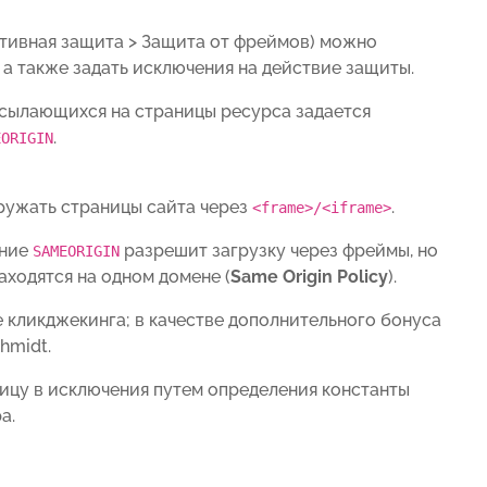
тивная защита > Защита от фреймов
) можно
а также задать исключения на действие защиты.
сылающихся на страницы ресурса задается
.
EORIGIN
гружать страницы сайта через
.
<frame>/<iframe>
ение
разрешит загрузку через фреймы, но
SAMEORIGIN
аходятся на одном домене (
Same Origin Policy
).
кликджекинга; в качестве дополнительного бонуса
hmidt.
ицу в исключения путем определения константы
а.