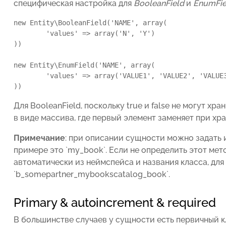
специфическая настройка для
BooleanField
и
EnumFie
new Entity\BooleanField('NAME', array(

	'values' => array('N', 'Y')

))

new Entity\EnumField('NAME', array(

	'values' => array('VALUE1', 'VALUE2', 'VALUE3')

))
Для BooleanField, поскольку true и false не могут хр
в виде массива, где первый элемент заменяет при хран
Примечание
: при описании сущности можно задать 
примере это `my_book`. Если не определить этот ме
автоматически из неймспейса и названия класса, для
`b_somepartner_mybookscatalog_book`.
Primary & autoincrement & required
В большинстве случаев у сущности есть первичный кл