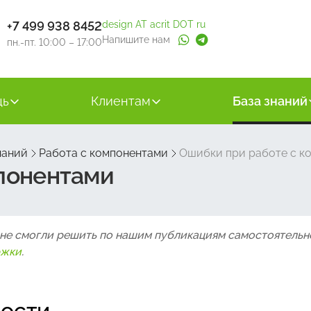
+7 499 938 8452
design AT acrit DOT ru
Напишите нам
пн.-пт. 10:00 – 17:00
щь
Клиентам
База знаний
наний
Работа с компонентами
Ошибки при работе с к
понентами
 не смогли решить по нашим публикациям самостоятельн
ржки
.
ности