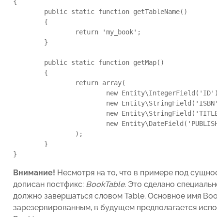
{

	public static function getTableName()

	{

		return 'my_book';

	}

	public static function getMap()

	{

		return array(

			new Entity\IntegerField('ID'),

			new Entity\StringField('ISBN'),

			new Entity\StringField('TITLE'),

			new Entity\DateField('PUBLISH_DATE')

		);

	}

}
Внимание!
Несмотря на то, что в примере под сущно
дописан постфикс:
BookTable
. Это сделано специаль
должно завершаться словом Table. Основное имя Boo
зарезервированным, в будущем предполагается испол