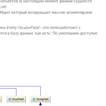
е объектов (в настоящий момент данные сущности
ist
).
Map()
, который возвращает массив экземплярами
ника
Entity\ScalarField
- эти поля работают с
я в базу данных "как есть". По умолчанию доступно