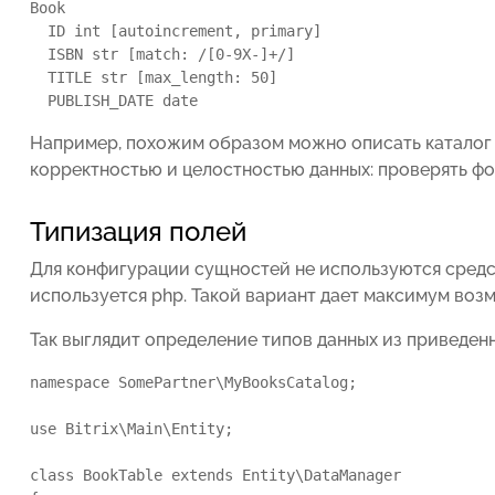
Book

  ID int [autoincrement, primary]

  ISBN str [match: /[0-9X-]+/]

  TITLE str [max_length: 50]

  PUBLISH_DATE date
Например, похожим образом можно описать каталог к
корректностью и целостностью данных: проверять фо
Типизация полей
Для конфигурации сущностей не используются средства
используется php. Такой вариант дает максимум воз
Так выглядит определение типов данных из приведен
namespace SomePartner\MyBooksCatalog;

use Bitrix\Main\Entity;

class BookTable extends Entity\DataManager
