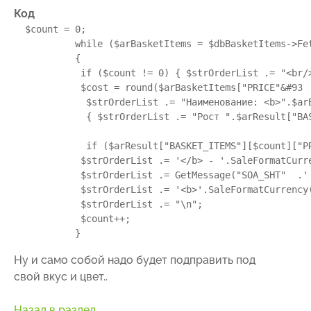
Код
$count
 = 
0
;

while
 (
$arBasketItems
 = 
$dbBasketItems
->Fe
           {

if
 (
$count
 != 
0
) { 
$strOrderList
 .= 
"<br/
$cost
 = round(
$arBasketItems
[
"PRICE"
&
#93 
$strOrderList
 .= 
"Наименование: <b>"
.
$ar
             { 
$strOrderList
 .= 
"Рост "
.
$arResult
[
"BA
if
 (
$arResult
[
"BASKET_ITEMS"
][
$count
][
"P
$strOrderList
 .= 
'</b> - '
.SaleFormatCurr
$strOrderList
 .= GetMessage(
"SOA_SHT"
  .
'
$strOrderList
 .= 
'<b>'
.SaleFormatCurrency
$strOrderList
 .= 
"\n"
;

$count
++;

           }
Ну и само собой надо будет подправить под
свой вкус и цвет..
Назад в раздел