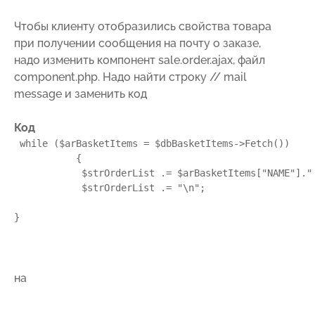
Чтобы клиенту отобразились свойства товара
при получении сообщения на почту о заказе,
надо изменить компонент sale.order.ajax, файл
component.php. Надо найти строку // mail
message и заменить код
Код
while
 (
$arBasketItems
 = 
$dbBasketItems
->Fetch())

           {

$strOrderList
 .= 
$arBasketItems
[
"NAME"
].
"
$strOrderList
 .= 
"\n"
;

}
на