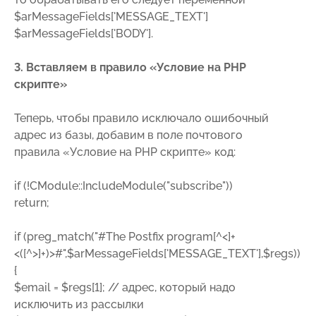
$arMessageFields['MESSAGE_TEXT']
$arMessageFields['BODY'].
3. Вставляем в правило «Условие на PHP
скрипте»
Теперь, чтобы правило исключало ошибочный
адрес из базы, добавим в поле почтового
правила «Условие на PHP скрипте» код:
if (!CModule::IncludeModule("subscribe"))
return;
if (preg_match("#The Postfix program[^<]+
<([^>]+)>#",$arMessageFields['MESSAGE_TEXT'],$regs))
{
$email = $regs[1]; // адрес, который надо
исключить из рассылки