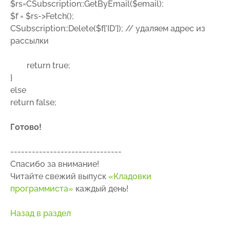
$rs=CSubscription::GetByEmail($email);
$f = $rs->Fetch();
CSubscription::Delete($f['ID']); // удаляем адрес из
рассылки
return true;
}
else
return false;
Готово
!
-------------------------------
Спасибо за внимание!
Читайте свежий выпуск
«Кладовки
программиста»
каждый день!
Назад в раздел