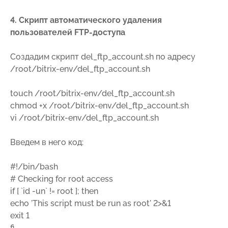
4. Скрипт автоматического удаления
пользователей
FTP
-доступа
Создадим скрипт del_ftp_account.sh по адресу
/root/bitrix-env/del_ftp_account.sh
touch /root/bitrix-env/del_ftp_account.sh
chmod +x /root/bitrix-env/del_ftp_account.sh
vi /root/bitrix-env/del_ftp_account.sh
Введем в него код:
#!/bin/bash
# Checking for root access
if [ `id -un` != root ]; then
echo 'This script must be run as root' 2>&1
exit 1
fi