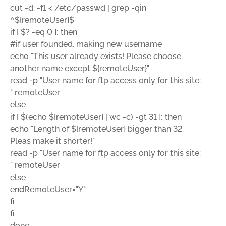
cut -d: -f1 < /etc/passwd | grep -qin
^${remoteUser}$
if [ $? -eq 0 ]; then
#if user founded, making new username
echo "This user already exists! Please choose
another name except ${remoteUser}"
read -p "User name for ftp access only for this site:
" remoteUser
else
if [ $(echo ${remoteUser} | wc -c) -gt 31 ]; then
echo "Length of ${remoteUser} bigger than 32.
Pleas make it shorter!"
read -p "User name for ftp access only for this site:
" remoteUser
else
endRemoteUser="Y"
fi
fi
done