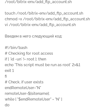
/root/bitrix-env/add_ftp_account.sh
touch /root/bitrix-env/add_ftp_account.sh
chmod +x /root/bitrix-env/add_ftp_account.sh
vi /root/bitrix-env/add_ftp_account.sh
Введем в него следующий код:
#!/bin/bash
# Checking for root access
if [ `id -un` != root ]; then
echo 'This script must be run as root' 2>&1
exit 1
fi
# Check, if user exists
endRemoteUser="N"
remoteUser=${sitename};
while [ "$endRemoteUser" = "N" ]
do