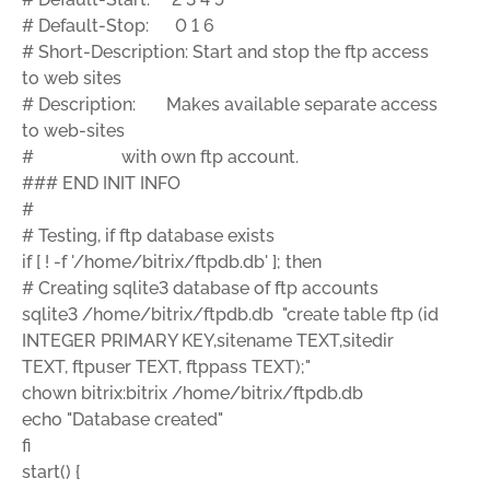
# Default-Stop: 0 1 6
# Short-Description: Start and stop the ftp access
to web sites
# Description: Makes available separate access
to web-sites
# with own ftp account.
### END INIT INFO
#
# Testing, if ftp database exists
if [ ! -f '/home/bitrix/ftpdb.db' ]; then
# Creating sqlite3 database of ftp accounts
sqlite3 /home/bitrix/ftpdb.db "create table ftp (id
INTEGER PRIMARY KEY,sitename TEXT,sitedir
TEXT, ftpuser TEXT, ftppass TEXT);"
chown bitrix:bitrix /home/bitrix/ftpdb.db
echo "Database created"
fi
start() {