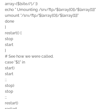
array=(${site//|/ })
echo " Umounting /srv/ftp/${array[0]}/${array[1]}"
umount "/srv/ftp/${array[0]}/${array[1]}"
done
}
restart() {
stop
start
}
# See how we were called.
case "$1" in
start)
start
;;
stop)
stop
;;
restart)
restart