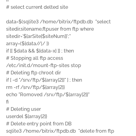
# select current delted site
data=$(sqlite3 /home/bitrix/ftpdb.db "select
sitedir,sitename,ftpuser from ftp where
sitedir='${arSite[$siteNum]}';"
array=(${data//|/ })
if [[ $data && ${data-x} ]] ; then
# Stopping all ftp access
/etc/init.d/mount-ftp-sites stop
# Deleting ftp chroot dir
if [ -d "/srv/ftp/${array[2]}" ] ; then
rm -rf /srv/ftp/${array[2]}
echo "Romoved /srv/ftp/${array[2]}"
fi
# Deleting user
userdel ${array[2]}
# Delete entry point from DB
sqlite3 /home/bitrix/ftpdb.db "delete from ftp