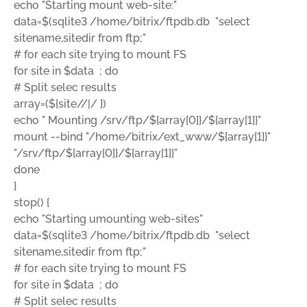
echo "Starting mount web-site:"
data=$(sqlite3 /home/bitrix/ftpdb.db "select
sitename,sitedir from ftp;"
# for each site trying to mount FS
for site in $data ; do
# Split selec results
array=(${site//|/ })
echo " Mounting /srv/ftp/${array[0]}/${array[1]}"
mount --bind "/home/bitrix/ext_www/${array[1]}"
"/srv/ftp/${array[0]}/${array[1]}"
done
}
stop() {
echo "Starting umounting web-sites"
data=$(sqlite3 /home/bitrix/ftpdb.db "select
sitename,sitedir from ftp;"
# for each site trying to mount FS
for site in $data ; do
# Split selec results