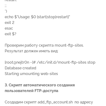
;;
*)
echo $"Usage: $0 {start|stop|restart}"
exit 2
esac
exit $?
Проверим работу скрипта mount-ftp-sites.
Результат должен иметь вид:
[root@nejtr0n ~]# /etc/init.d/mount-ftp-sites stop
Database created
Starting umounting web-sites
3. Скрипт автоматического создания
пользователей
FTP
-доступа
Создадим скрипт add_ftp_account.sh по адресу