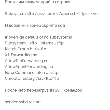
Поставим комментарий на строку
Subsystem sftp /usr/libexec/openssh/sftp-server
И добавим в конец скрипта код
# override default of no subsystems
Subsystem sftp internal-sftp
Match Group bitrix-ftp
X11Forwarding no
AllowTcpForwarding no
AllowAgentForwarding no
ForceCommand internal-sftp
ChrootDirectory /srv/ftp/%u
После чего перезагрузим SSH командой
service sshd restart