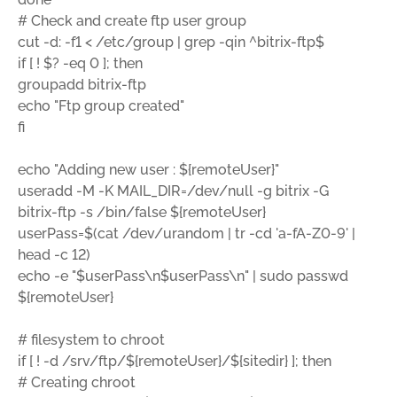
# Check and create ftp user group
cut -d: -f1 < /etc/group | grep -qin ^bitrix-ftp$
if [ ! $? -eq 0 ]; then
groupadd bitrix-ftp
echo "Ftp group created"
fi
echo "Adding new user : ${remoteUser}"
useradd -M -K MAIL_DIR=/dev/null -g bitrix -G
bitrix-ftp -s /bin/false ${remoteUser}
userPass=$(cat /dev/urandom | tr -cd 'a-fA-Z0-9' |
head -c 12)
echo -e "$userPass\n$userPass\n" | sudo passwd
${remoteUser}
# filesystem to chroot
if [ ! -d /srv/ftp/${remoteUser}/${sitedir} ]; then
# Creating chroot