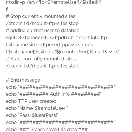
mkdir -p /srv/ftp/${remoteUser}/${sitedir}
fi
# Stop currently mounted sites
/etc/init.d/mount-ftp-sites stop
# adding currnet user to databae
sqlite3 /home/bitrix/ftpdb.db "insert into ftp
(sitename,sitedir,ftpuser,ftppass) values
('${sitename}','${sitedir}','${remoteUser}','${userPass}');"
# Start currently mounted sites
/etc/init.d/mount-ftp-sites start
# End message
echo "#############################"
echo "######### Auth info #########"
echo 'FTP user created:'
echo "Name: ${remoteUser}"
echo "Pass: ${userPass}"
echo "#############################"
echo "### Please save this data ###"