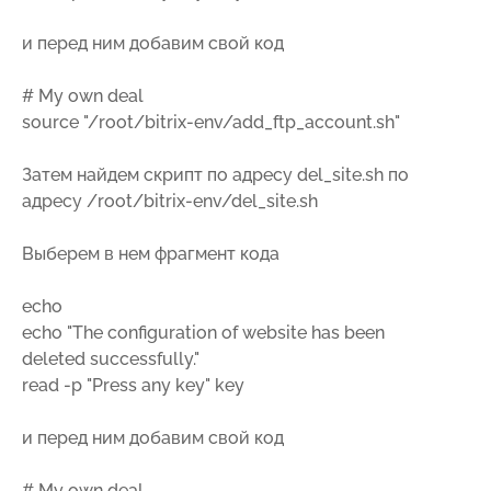
и перед ним добавим свой код
# My own deal
source "/root/bitrix-env/add_ftp_account.sh"
Затем найдем скрипт по адресу del_site.sh по
адресу /root/bitrix-env/del_site.sh
Выберем в нем фрагмент кода
echo
echo "The configuration of website has been
deleted successfully."
read -p "Press any key" key
и перед ним добавим свой код
# My own deal