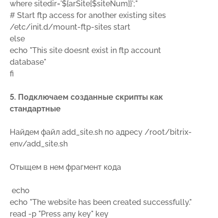
where sitedir='${arSite[$siteNum]}';"
# Start ftp access for another existing sites
/etc/init.d/mount-ftp-sites start
else
echo "This site doesnt exist in ftp account
database"
fi
5. Подключаем созданные скрипты как
стандартные
Найдем файл add_site.sh по адресу /root/bitrix-
env/add_site.sh
Отыщем в нем фрагмент кода
echo
echo "The website has been created successfully."
read -p "Press any key" key