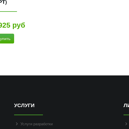
РТ)
925 руб
упить
УСЛУГИ
Л
Услуги разработки