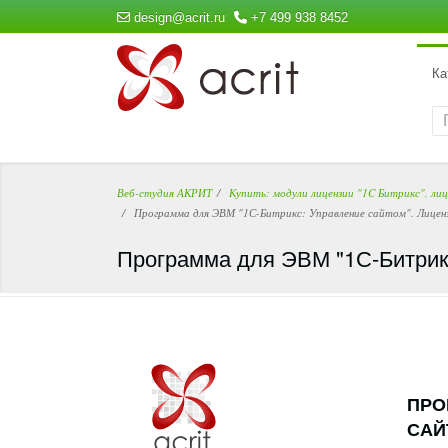
design@acrit.ru
+7 499 938 8452
Ка
Веб-студия АКРИТ
Купить: модули лицензии "1C Битрикс", ли
Программа для ЭВМ "1С-Битрикс: Управление сайтом". Лиценз
Программа для ЭВМ "1С-Битрикс
ПРО
САЙ