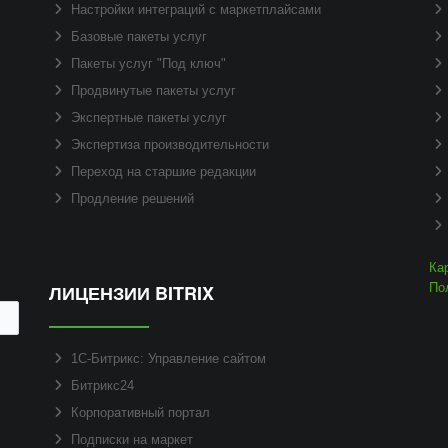
Настройки интеграций с маркетплайсами
Базовые пакеты услуг
Пакеты услуг "Под ключ"
Продвинутые пакеты услуг
Экспертные пакеты услуг
Экспертиза производительности
Переход на старшие редакции
Продление решений
Ка
ЛИЦЕНЗИИ BITRIX
По
1С-Битрикс: Управление сайтом
Битрикс24
Корпоративный портал
Подписки на маркет