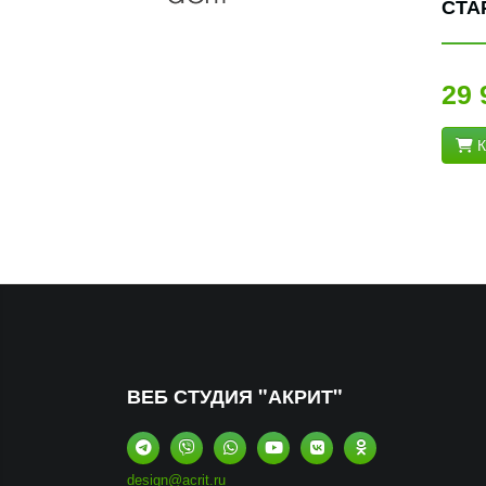
СТА
29 
К
ВЕБ СТУДИЯ "АКРИТ"
design@acrit.ru