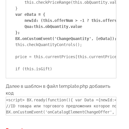
        this.checkPriceRange(this.obQuantity.value);

    }

var eData = {
        newId: (this.offerNum > -1 ? this.offers[this
        Qua:this.obQuantity.value
    };
    BX.onCustomEvent('ChangeQuantity', [eData]);
    this.checkQuantityControls();

    price = this.currentPrices[this.currentPriceSelect
    if (this.isGift)

Далее в шаблон в файл template.php добавить
код
<script> BX.ready(function(){ var Data ={newId:<?=$arR
//ID товара или торгового предложения которое подгружа
BX.onCustomEvent('onCatalogElementChangeOffer', [Data