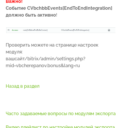
Важно!
Событие CVbchbbEvents[EndToEndIntegration]
должно быть активно
!
Проверить можете на странице настроек
модуля:
вашсайт/bitrix/admin/settings.php?
mid=vbcherepanov.bonus&lang=ru
Назад в раздел
Часто задаваемые вопросы по модулям экспорта
Видео плейлист по настройке модулей экспорта