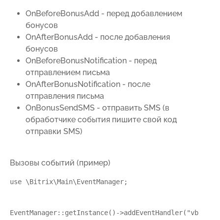
OnBeforeBonusAdd - перед добавлением
бонусов
OnAfterBonusAdd - после добавления
бонусов
OnBeforeBonusNotification - перед
отправлением письма
OnAfterBonusNotification - после
отправления письма
OnBonusSendSMS - отправить SMS (в
обработчике события пишите свой код
отправки SMS)
Вызовы событий (пример)
use \Bitrix\Main\EventManager;

EventManager::getInstance()->addEventHandler("vbcherep