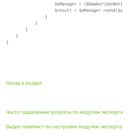
                    $oManager = \BXmaker\SmsNotice\Man
                    $result = $oManager->send($userFi
                }

            }

        }

    }

}
Назад в раздел
Часто задаваемые вопросы по модулям экспорта
Видео плейлист по настройке модулей экспорта