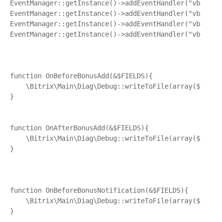
EventManager::getInstance()->addEventHandler("vbcherep
EventManager::getInstance()->addEventHandler("vbchere
EventManager::getInstance()->addEventHandler("vbchere
EventManager::getInstance()->addEventHandler("vbcherep
function OnBeforeBonusAdd(&$FIELDS){

    \Bitrix\Main\Diag\Debug::writeToFile(array($FIELDS
}

function OnAfterBonusAdd(&$FIELDS){

    \Bitrix\Main\Diag\Debug::writeToFile(array($FIELDS
}

function OnBeforeBonusNotification(&$FIELDS){

    \Bitrix\Main\Diag\Debug::writeToFile(array($FIELDS
}
