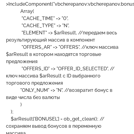
>IncludeComponent("vbcherepanov:vbcherepanov.bonusele
Array(
"CACHE_TIME" => "0",
"CACHE_TYPE" => "N",
"ELEMENT" => $arResult, //передаем весь
результирующий массив в компонент
"OFFERS_AR" => "OFFERS", //ключ массива
$arResult в котором находятся торговые
предложения
"OFFERS_ID" => "OFFER_ID_SELECTED", //
ключ массива $arResult с ID выбранного
торгового предложения
"ONLY_NUM" => "N", //возвратит бонус в
виде числа без валюты
)
);
$arResult['BONUSEL'] = ob_get_clean(); //
сохраняем вывод бонусов в переменную
массива