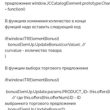
предложения window.JCCatalogElement.prototype.Chan
= function()
В функциях изменения количество в конце
функций надо вставить следующий код
if(window.ITRElementBonus){
bonusElemUp.UpdateBonus(curValue); //
curvalue - количество товара
}
В функции выбора торгового предложения
if(window.ITRElementBonus){
bonusElemUp.Update.params.PRODUCT_ID= this.offers[th
// где this.offers[this.offerNum].ID - ID
выбранного торгового предложения
bonusElemUp.UpdateBonus(1);