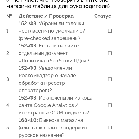
магазине (таблица для руководителя)
№
Действие / Проверка
Статус
152-ФЗ:
Убраны ли галочки
1
«согласен» по умолчанию?
☐
(pre-checked запрещены)
152-ФЗ:
Есть ли на сайте
2
отдельный документ
☐
«Политика обработки ПДн»?
152-ФЗ:
Уведомлен ли
Роскомнадзор о начале
3
☐
обработки (реестр
операторов)?
152-ФЗ:
Исключены ли из кода
4
сайта Google Analytics /
☐
иностранные CRM-виджеты?
168-ФЗ:
Вывеска магазина
5
(или шапка сайта) содержит
☐
русское название?