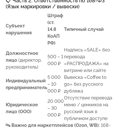
📋 Часть 2. Ответственность по 168-ФЗ
(Язык маркировки / вывески)
Штраф
(ст.
Субъект
14.8
Типичный случай
нарушения
КоАП
РФ)
Надпись «SALE» без
Должностное
500 – 1
перевода
лицо
(директор,
000 ₽
«РАСПРОДАЖА» на
руководитель)
витрине или сайте
5 000
Вывеска «Coffee to
Индивидуальный
– 10
go» без русского
предприниматель
000 ₽
дубляжа
Отсутствие перевода
20 000
Юридическое
меню / ценников на
– 30
лицо (ООО)
русский язык в
000 ₽
публичном доступе
🔤
Важно для маркетплейсов (Ozon, WB):
168-