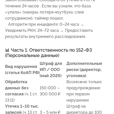
течение 24 часов . Если вы узнали, что база
«упала» (хакеры, потеря ноутбука, слив
сотрудником), таймер пошел.
Алгоритм при инциденте: 0–24 часа →
Уведомить РКН. 24–72 часа → Предоставить
результаты внутреннего расследования.
📊 Часть 1. Ответственность по 152-ФЗ
(Персональные данные)
Штраф для
Дополнительные
Вид нарушения
ИП / ООО
риски (директор,
(статья КоАП РФ)
(май 2026)
уголовка)
Обработка
Возможно только
данных без
150 000 –
предупреждение
согласия
(ч. 1 ст.
300 000 ₽
при первом
13.11)
нарушении
Утечка 1–10 тыс.
Штраф на
записей
(ч. 13 ст.
3 – 5 млн ₽
директора до 100