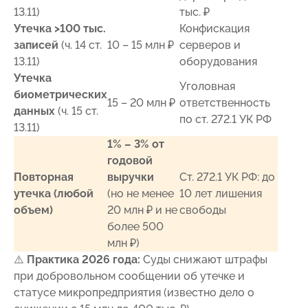
13.11)
тыс. ₽
Утечка >100 тыс.
Конфискация
записей
(ч. 14 ст.
10 – 15 млн ₽
серверов и
13.11)
оборудования
Утечка
Уголовная
биометрических
15 – 20 млн ₽
ответственность
данных
(ч. 15 ст.
по ст. 272.1 УК РФ
13.11)
1% – 3% от
годовой
Повторная
выручки
Ст. 272.1 УК РФ: до
утечка (любой
(но не менее
10 лет лишения
объем)
20 млн ₽ и не
свободы
более 500
млн ₽)
⚠️
Практика 2026 года:
Суды снижают штрафы
при добровольном сообщении об утечке и
статусе микропредприятия (известно дело о