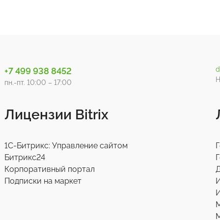
d
+7 499 938 8452
Н
пн.-пт. 10:00 – 17:00
Лицензии Bitrix
1С-Битрикс: Управление сайтом
Г
Битрикс24
Г
Корпоративный портал
Д
Подписки на маркет
И
М