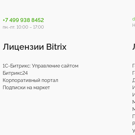
d
+7 499 938 8452
Н
пн.-пт. 10:00 – 17:00
Лицензии Bitrix
1С-Битрикс: Управление сайтом
Г
Битрикс24
Г
Корпоративный портал
Д
Подписки на маркет
И
М
Р
У