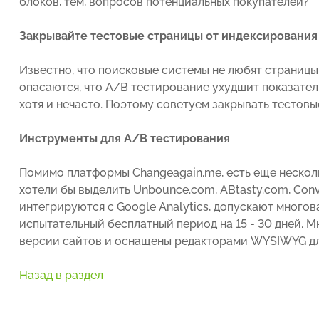
блоков, тем, вопросов потенциальных покупателей?
Закрывайте тестовые страницы от индексирования
Известно, что поисковые системы не любят страниц
опасаются, что A/B тестирование ухудшит показатели
хотя и нечасто. Поэтому советуем закрывать тестовы
Инструменты для A/B тестирования
Помимо платформы Changeagain.me, есть еще нескол
хотели бы выделить Unbounce.com, ABtasty.com, Conv
интегрируются с Google Analytics, допускают много
испытательный бесплатный период на 15 - 30 дней. 
версии сайтов и оснащены редакторами WYSIWYG дл
Назад в раздел