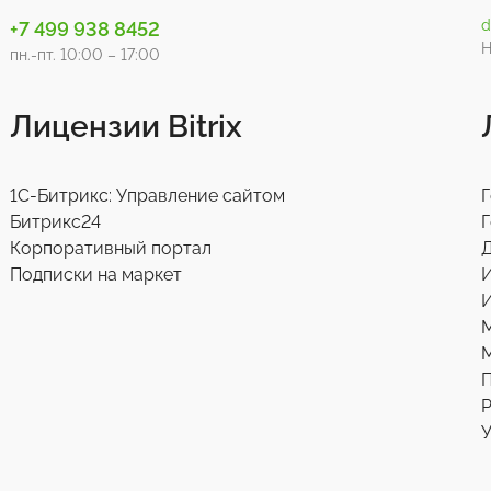
d
+7 499 938 8452
Н
пн.-пт. 10:00 – 17:00
Лицензии Bitrix
1С-Битрикс: Управление сайтом
Г
Битрикс24
Г
Корпоративный портал
Д
Подписки на маркет
И
М
Р
У