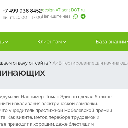
+7 499 938 8452
design AT acrit DOT ru
Напишите нам
пн.-пт. 10:00 – 17:00
щь
Клиентам
База знаний
шаем отдачу от сайта
A/B тестирование для начинающ
ачинающих
ридумали. Например, Томас Эдисон сделал больше
нити накаливания электрической лампочки.
о, что учредитель престижной Нобелевской премии
та. Как видите, метод перебора трудоемок и
тве приводит к хорошим, даже блестящим