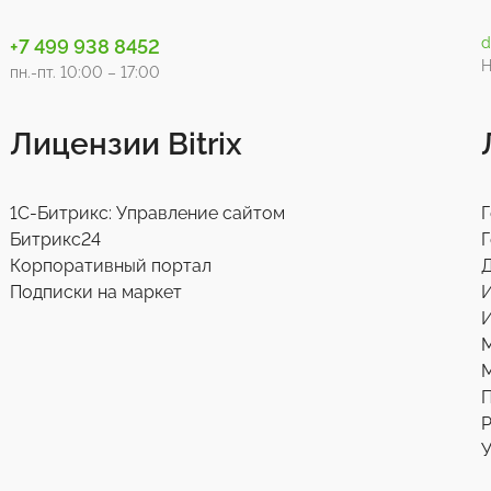
d
+7 499 938 8452
Н
пн.-пт. 10:00 – 17:00
Лицензии Bitrix
1С-Битрикс: Управление сайтом
Г
Битрикс24
Г
Корпоративный портал
Д
Подписки на маркет
И
М
Р
У