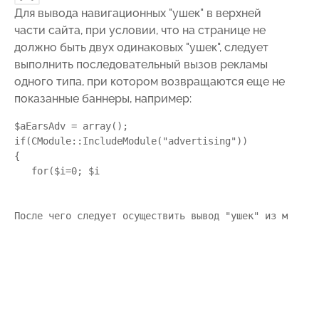
Для вывода навигационных "ушек" в верхней
части сайта, при условии, что на странице не
должно быть двух одинаковых "ушек", следует
выполнить последовательный вызов рекламы
одного типа, при котором возвращаются еще не
показанные баннеры, например:
$aEarsAdv = array();

if(CModule::IncludeModule("advertising"))

{

   for($i=0; $i

После чего следует осуществить вывод "ушек" из массив