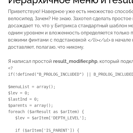
Приветствую! Наверное уже есть множество способо
велосипед. Зачем? Не знаю. Захотел сделать простое
досаждает то, что у Битрикса стандартный шаблон м
одним уровнем и вложенность определяется только 
всякими финтами с подстановкой
</li></ul>
в начале 
доставляет, полагаю, что никому.
Я написал простой
result_modifier.php
, который под
<?

if(!defined("B_PROLOG_INCLUDED") || B_PROLOG_INCLUDED
$menuList = array();

$lev = 0;

$lastInd = 0;

$parents = array();

foreach ($arResult as $arItem) {

   $lev = $arItem['DEPTH_LEVEL'];

   if ($arItem['IS_PARENT']) {
