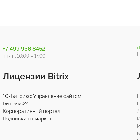
d
+7 499 938 8452
Н
пн.-пт. 10:00 – 17:00
Лицензии Bitrix
1С-Битрикс: Управление сайтом
Г
Битрикс24
Г
Корпоративный портал
Д
Подписки на маркет
И
М