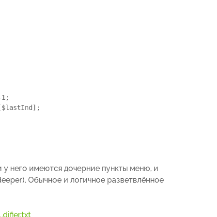
1;

$lastInd];

и у него имеются дочерние пункты меню, и
deeper). Обычное и логичное разветвлённое
difier.txt