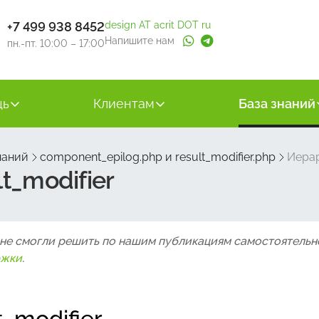
+7 499 938 8452
design AT acrit DOT ru
Напишите нам
пн.-пт. 10:00 – 17:00
щь
Клиентам
База знаний
наний
component_epilog.php и result_modifier.php
Иерар
t_modifier
 не смогли решить по нашим публикациям самостоятельн
ржки
.
_modifier