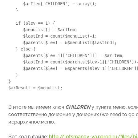
      $arItem['CHILDREN'] = array();

   }

   if ($lev == 1) {

      $menuList[] = $arItem;

      $lastInd = count($menuList)-1;

      $parents[$lev] = &$menuList[$lastInd];

   } else {

      $parents[$lev-1]['CHILDREN'][] = $arItem;

      $lastInd = count($parents[$lev-1]['CHILDREN'])-
      $parents[$lev] = &$parents[$lev-1]['CHILDREN'][
   }

}

$arResult = $menuList;
В итоге мы имеем ключ
CHILDREN
у пункта меню, есл
соответственно дочерние у дочерних (we need to go 
иерархичное меню.
Вот код в файле:
http://lotsmanov-va.narod.ru/files/bi...