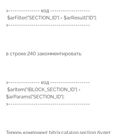
>--------------- код -------------------
$arFilter["SECTION_ID"] = $arResult["ID"];
>---------------------------------------
в строке 240 закомментировать:
>--------------- код -------------------
$arItem["IBLOCK_SECTION_ID"] =
$arParams["SECTION_ID"];
>---------------------------------------
Теперь компонент bitrix:catalog.section будет