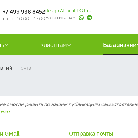
+7 499 938 8452
design AT acrit DOT ru
Напишите нам
пн.-пт. 10:00 – 17:00
щь
Клиентам
База знаний
наний
Почта
 не смогли решить по нашим публикациям самостоятельн
ржки
.
и GMail
Отправка почты