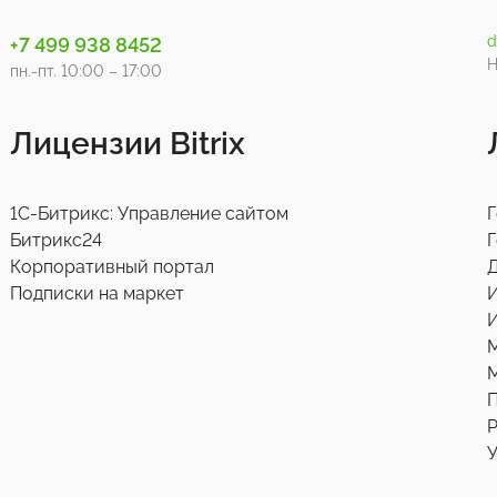
d
+7 499 938 8452
Н
пн.-пт. 10:00 – 17:00
Лицензии Bitrix
1С-Битрикс: Управление сайтом
Г
Битрикс24
Г
Корпоративный портал
Д
Подписки на маркет
И
М
Р
У