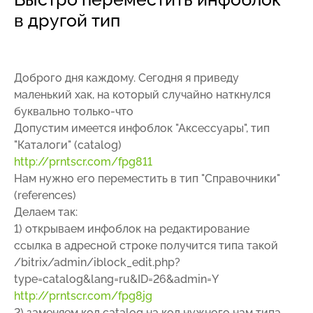
в другой тип
Доброго дня каждому. Сегодня я приведу
маленький хак, на который случайно наткнулся
буквально только-что
Допустим имеется инфоблок "Аксессуары", тип
"Каталоги" (catalog)
http://prntscr.com/fpg811
Нам нужно его переместить в тип "Справочники"
(references)
Делаем так:
1) открываем инфоблок на редактирование
ссылка в адресной строке получится типа такой
/bitrix/admin/iblock_edit.php?
type=catalog&lang=ru&ID=26&admin=Y
http://prntscr.com/fpg8jg
2) заменяем код catalog на код нужного нам типа