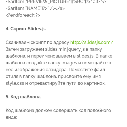
=$arItem["PREVIEW_PICTURE"]["SRC"]?>" alt="<?
=$arItem["NAME"]?>" /></a>
<?endforeach;?>
4. Скрипт Slides.js
Скачиваем скрипт по адресу
http://slidesjs.com/
.
Затем загружаем slides.min.jquery.js в папку
шаблона, и переименовываем в slides.js. В папке
шаблона создайте папку images и помещайте в
нее изображения слайдера. Поместите файл
стиля в папку шаблона, присвойте ему имя
style.css и отредактируйте пути до картинок.
5. Код шаблона
Код шаблона должен содержать код подобного
вида: