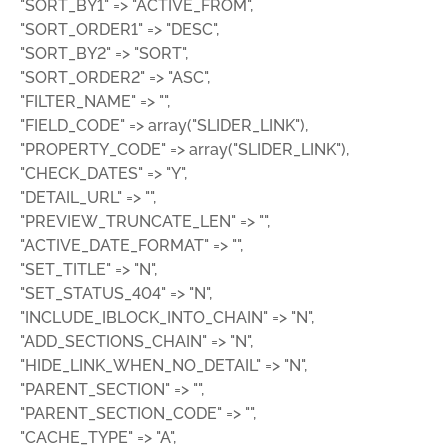
"SORT_BY1" => "ACTIVE_FROM",
"SORT_ORDER1" => "DESC",
"SORT_BY2" => "SORT",
"SORT_ORDER2" => "ASC",
"FILTER_NAME" => "",
"FIELD_CODE" => array("SLIDER_LINK"),
"PROPERTY_CODE" => array("SLIDER_LINK"),
"CHECK_DATES" => "Y",
"DETAIL_URL" => "",
"PREVIEW_TRUNCATE_LEN" => "",
"ACTIVE_DATE_FORMAT" => "",
"SET_TITLE" => "N",
"SET_STATUS_404" => "N",
"INCLUDE_IBLOCK_INTO_CHAIN" => "N",
"ADD_SECTIONS_CHAIN" => "N",
"HIDE_LINK_WHEN_NO_DETAIL" => "N",
"PARENT_SECTION" => "",
"PARENT_SECTION_CODE" => "",
"CACHE_TYPE" => "A",