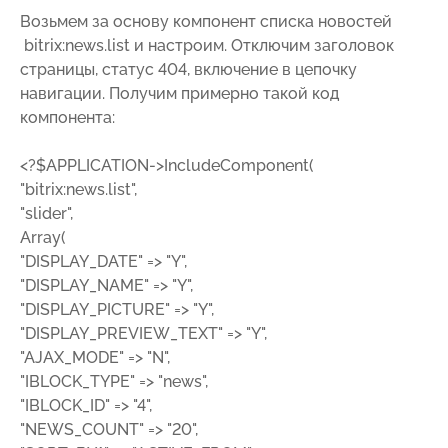
Возьмем за основу компонент списка новостей
bitrix:news.list и настроим. Отключим заголовок
страницы, статус 404, включение в цепочку
навигации. Получим примерно такой код
компонента:
<?$APPLICATION->IncludeComponent(
"bitrix:news.list",
"slider",
Array(
"DISPLAY_DATE" => "Y",
"DISPLAY_NAME" => "Y",
"DISPLAY_PICTURE" => "Y",
"DISPLAY_PREVIEW_TEXT" => "Y",
"AJAX_MODE" => "N",
"IBLOCK_TYPE" => "news",
"IBLOCK_ID" => "4",
"NEWS_COUNT" => "20",