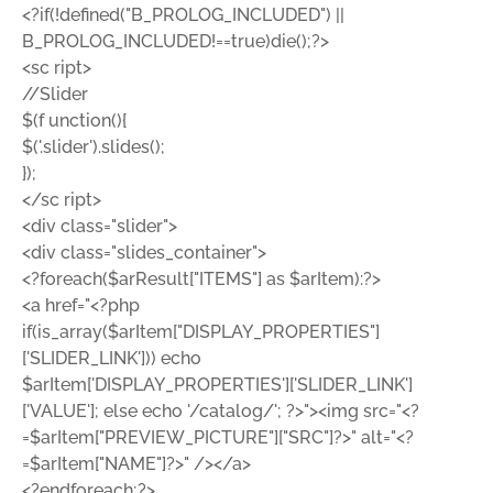
<?if(!defined("B_PROLOG_INCLUDED") ||
B_PROLOG_INCLUDED!==true)die();?>
<sc ript>
//Slider
$(f unction(){
$('.slider').slides();
});
</sc ript>
<div class="slider">
<div class="slides_container">
<?foreach($arResult["ITEMS"] as $arItem):?>
<a href="<?php
if(is_array($arItem["DISPLAY_PROPERTIES"]
['SLIDER_LINK'])) echo
$arItem['DISPLAY_PROPERTIES']['SLIDER_LINK']
['VALUE']; else echo '/catalog/'; ?>"><img src="<?
=$arItem["PREVIEW_PICTURE"]["SRC"]?>" alt="<?
=$arItem["NAME"]?>" /></a>
<?endforeach;?>