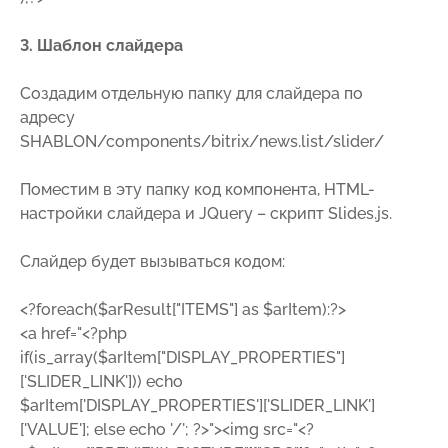
3. Шаблон слайдера
Создадим отдельную папку для слайдера по
адресу
SHABLON/components/bitrix/news.list/slider/
Поместим в эту папку код компонента, HTML-
настройки слайдера и JQuery – скрипт Slides.js.
Слайдер будет вызываться кодом:
<?foreach($arResult["ITEMS"] as $arItem):?>
<a href="<?php
if(is_array($arItem["DISPLAY_PROPERTIES"]
['SLIDER_LINK'])) echo
$arItem['DISPLAY_PROPERTIES']['SLIDER_LINK']
['VALUE']; else echo '/'; ?>"><img src="<?