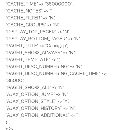
"CACHE_TIME" => "36000000",
"CACHE_NOTES" => "",
"CACHE_FILTER" => "N",
"CACHE_GROUPS" => "N",
"DISPLAY_TOP_PAGER" => "N",
"DISPLAY_BOTTOM_PAGER" => "N",
"PAGER_TITLE" => "Слайдер",
"PAGER_SHOW_ALWAYS" => "N",
"PAGER_TEMPLATE" => "",
"PAGER_DESC_NUMBERING" => "N",
"PAGER_DESC_NUMBERING_CACHE_TIME" =>
"36000",
"PAGER_SHOW_ALL" => "N",
"AJAX_OPTION_JUMP" => "N",
"AJAX_OPTION_STYLE" => "Y",
"AJAX_OPTION_HISTORY" => "N",
"AJAX_OPTION_ADDITIONAL" => ""
)
);?>