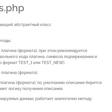
s.php
вающий абстрактный класс
етоды:
плагина (формата), при этом рекомендуется
вольного кода плагина, символа подчеркивания и
 то формат TEST_1 или TEST_NEW).
 плагина (формата).
 плагина (формата), по умолчанию описание берется
еняет логику получения описания.
рируемых данные, работает аналогично методу