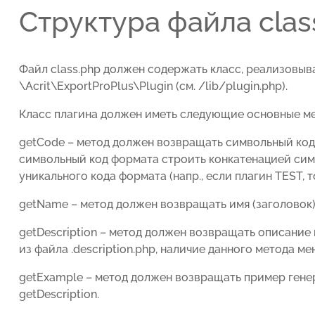
Структура файла clas
Файл class.php должен содержать класс, реализовы
\Acrit\ExportProPlus\Plugin (см. /lib/plugin.php).
Класс плагина должен иметь следующие основные м
getCode – метод должен возвращать символьный код 
символьный код формата строить конкатенацией сим
уникального кода формата (напр., если плагин TEST,
getName – метод должен возвращать имя (заголовок)
getDescription – метод должен возвращать описание
из файла .description.php, наличие данного метода м
getExample – метод должен возвращать пример гене
getDescription.