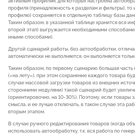
активным профилям, для которых настроена автообраб
профиля (принадлежность к разделам и фильтры), то 
профилю) сохраняется в отдельную таблицу базы данны
Таким образом, в указанной таблице хранится вся ин
второй этап) выгружается необходимыми способами (
иными способами).
Другой сценарий работы, без автообработки, отлича
автоматически не выполняется, он выполняется только
Таким образом, по первому сценарию большая часть 
(«на лету»), при этом сохранение каждого товара бу
случае массовой загрузки товаров из внешних источн
сторонними модулями) такой сценарий будет увелич
(ориентировочно, на 10-30%). Поэтому, если товары 
смысла, и ее лучше отключать, в таком случае эта ра
вторым этапом.
В случае ручного редактирования товаров (когда об
использовать автообработку, т.к. вся работа по ген