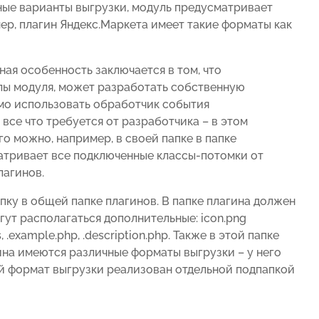
ные варианты выгрузки, модуль предусматривает
ер, плагин Яндекс.Маркета имеет такие форматы как
ная особенность заключается в том, что
йлы модуля, может разработать собственную
мо использовать обработчик события
 все что требуется от разработчика – в этом
о можно, например, в своей папке в папке
сматривает все подключенные классы-потомки от
лагинов.
пку в общей папке плагинов. В папке плагина должен
огут располагаться дополнительные: icon.png
s, .example.php, .description.php. Также в этой папке
гина имеются различные форматы выгрузки – у него
ый формат выгрузки реализован отдельной подпапкой