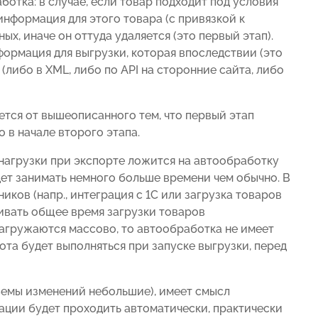
отка: в случае, если товар подходит под условия
информация для этого товара (с привязкой к
х, иначе он оттуда удаляется (это первый этап).
формация для выгрузки, которая впоследствии (это
либо в XML, либо по API на сторонние сайта, либо
ется от вышеописанного тем, что первый этап
 в начале второго этапа.
нагрузки при экспорте ложится на автообработку
дет занимать немного больше времени чем обычно. В
иков (напр., интеграция с 1С или загрузка товаров
ивать общее время загрузки товаров
загружаются массово, то автообработка не имеет
бота будет выполняться при запуске выгрузки, перед
ъемы изменений небольшие), имеет смысл
ерации будет проходить автоматически, практически