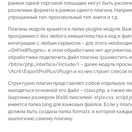
рамках одной торговой площадки могут быть различ
различные форматы в рамках одного плагина. Наприм
упрощенный тип, произвольный тип, книги и т.д.
Плагины модуля хранятся в папке plugins модуля. Важ
программист, без любого вмешательства в код и фа
интеграцию с любым сервисом – для этого необходи
«OnFindPlugins»: в этом обработчике нет аргументов,
обработчике подключить файл плагина (разместить ег
/bitrix/php_interface/include/) – далее модуль про
\Acrit\ExportProPlus\Plugin и из них строит список п
Структурно плагин представляет собой отдельную па
находиться основной его файл – class.php, а также м
(картинка размером 16х16 пикселей), style.css, script.j
имеется папка lang для языковых файлов. Если у пла
должна быть создана папка formats, в которой кажд
аналогично самому плагину.