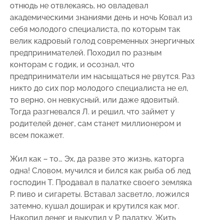
отнюдь не отвлекаясь, но овладевал
академическими знаниями день и ночь Ковал из
себя молодого специалиста, по которым так
велик кадровый голод современных энергичных
предпринимателей. Походил по разным
конторам с годик, и осознал, что
предприниматели им насыщаться не рвутся. Раз
никто до сих пор молодого специалиста не ел,
то верно, он невкусный, или даже ядовитый.
Тогда разгневался Л. и решил, что займет у
родителей денег, сам станет миллионером и
всем покажет.
Жил как – то… Эх, да разве это жизнь, каторга
одна! Словом, мучился и бился как рыба об лед
господин Т. Продавал в палатке своего земляка
Р. пиво и сигареты. Вставал засветло, ложился
затемно, кушал доширак и крутился как мог.
Накопил денег и выкупил у Р. палатку. Жить