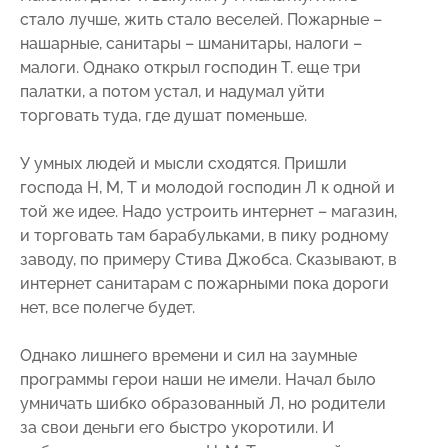
стало лучше, жить стало веселей. Пожарные –
нашарные, санитары – шманитары, налоги –
малоги. Однако открыл господин Т. еще три
палатки, а потом устал, и надумал уйти
торговать туда, где душат поменьше.
У умных людей и мысли сходятся. Пришли
господа Н, М, Т и молодой господин Л к одной и
той же идее. Надо устроить интернет – магазин,
и торговать там барабульками, в пику родному
заводу, по примеру Стива Джобса. Сказывают, в
интернет санитарам с пожарными пока дороги
нет, все полегче будет.
Однако лишнего времени и сил на заумные
программы герои наши не имели. Начал было
умничать шибко образованный Л, но родители
за свои деньги его быстро укоротили. И