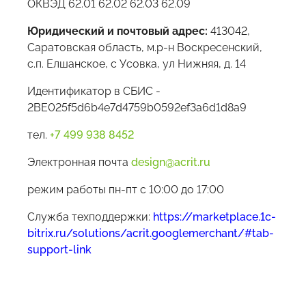
ОКВЭД 62.01 62.02 62.03 62.09
Юридический и почтовый адрес:
413042,
Саратовская область, м.р-н Воскресенский,
с.п. Елшанское, с Усовка, ул Нижняя, д. 14
Идентификатор в СБИС -
2BE025f5d6b4e7d4759b0592ef3a6d1d8a9
тел.
+7 499 938 8452
Электронная почта
design@acrit.ru
режим работы пн-пт с 10:00 до 17:00
Служба техподдержки:
https://marketplace.1c-
bitrix.ru/solutions/acrit.googlemerchant/#tab-
support-link