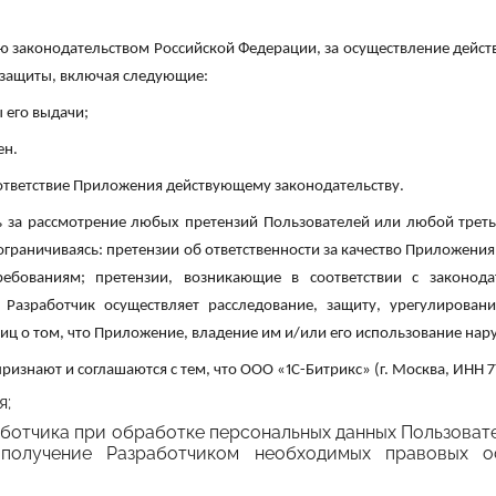
ю законодательством Российской Федерации, за осуществление действ
в защиты, включая следующие:
 его выдачи;
ен.
оответствие Приложения действующему законодательству.
ть за рассмотрение любых претензий Пользователей или любой трет
граничиваясь: претензии об ответственности за качество Приложения
ованиям; претензии, возникающие в соответствии с законодат
 Разработчик осуществляет расследование, защиту, урегулирова
лиц о том, что Приложение, владение им и/или его использование нар
изнают и соглашаются с тем, что ООО «1С-Битрикс» (г. Москва, ИНН 7
я;
аботчика при обработке персональных данных Пользоват
 получение Разработчиком необходимых правовых о