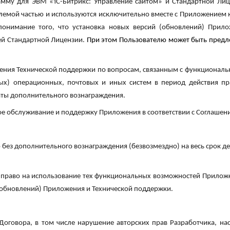
мму для ЭВМ «1С-Битрикс: Управление сайтом» и Стандартной Лиц
лемой частью и используются исключительно вместе с Приложением 
онимание того, что установка новых версий (обновлений) Прилож
ей Стандартной Лицензии.
При этом Пользователю может быть предл
ения Технической поддержки по вопросам, связанным с функциональ
х) операционных, почтовых и иных систем в период действия пр
латы дополнительного вознаграждения.
кое обслуживание и поддержку Приложения в соответствии с Соглашен
без дополнительного вознаграждения (безвозмездно) на весь срок де
 право на использование тех функциональных возможностей Приложе
(обновлений) Приложения и Технической поддержки.
Договора, в том числе нарушение авторских прав Разработчика, нас