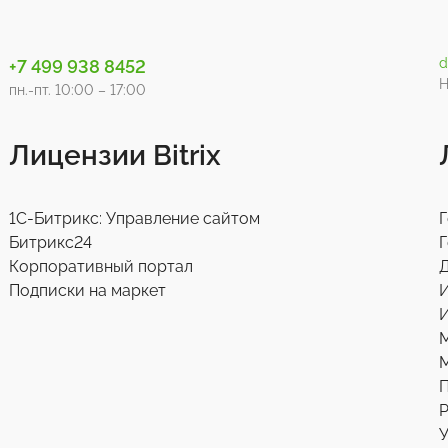
d
+7 499 938 8452
Н
пн.-пт. 10:00 – 17:00
Лицензии Bitrix
1С-Битрикс: Управление сайтом
Г
Битрикс24
Г
Корпоративный портал
Д
Подписки на маркет
И
М
Р
У