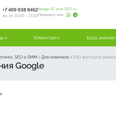
+7 499 938 8452
design AT acrit DOT ru
Напишите нам
пн.-пт. 10:00 – 17:00
щь
Клиентам
База знаний
етинга, SEO и SMM
Для новичков
200 факторов ранжи
ния Google
le