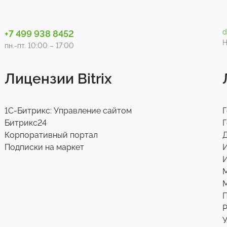
d
+7 499 938 8452
Н
пн.-пт. 10:00 – 17:00
Лицензии Bitrix
1С-Битрикс: Управление сайтом
Г
Битрикс24
Г
Корпоративный портал
Д
Подписки на маркет
И
М
Р
У