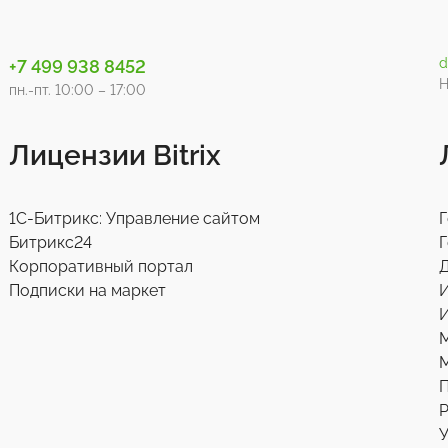
d
+7 499 938 8452
Н
пн.-пт. 10:00 – 17:00
Лицензии Bitrix
1С-Битрикс: Управление сайтом
Г
Битрикс24
Г
Корпоративный портал
Д
Подписки на маркет
И
М
Р
У