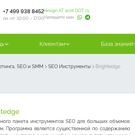
+7 499 938 8452
design AT acrit DOT ru
Напишите нам
пн.-пт. 10:00 – 17:00
щь
Клиентам
База знаний
етинга, SEO и SMM
SEO Инструменты
Brightedge
htеdge
ьного пакета инструментов SEO для больших объемов
том. Программа является существенной по содержанию