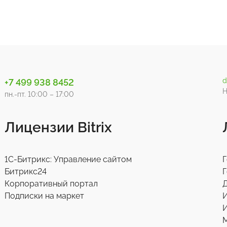
d
+7 499 938 8452
Н
пн.-пт. 10:00 – 17:00
Лицензии Bitrix
1С-Битрикс: Управление сайтом
Г
Битрикс24
Г
Корпоративный портал
Д
Подписки на маркет
И
М