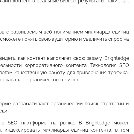
айн-контент в реальные бизнес-результаты, такие как
гов с развиваемым веб-пониманием миллиарда единиц
ы сможете понять свою аудиторию и увеличить спрос на
идеть, как контент выполняет свою задачу. Brightеdge
ельности корпоративного контента. Технология SEO
логам качественную работу для привлечения трафика,
о канала – органического поиска.
торые разрабатывают органический поиск стратегии и
еди.
гию SEO платформы на рынке. В Brightеdge может
, индексировать миллиарды единиц контента, в том