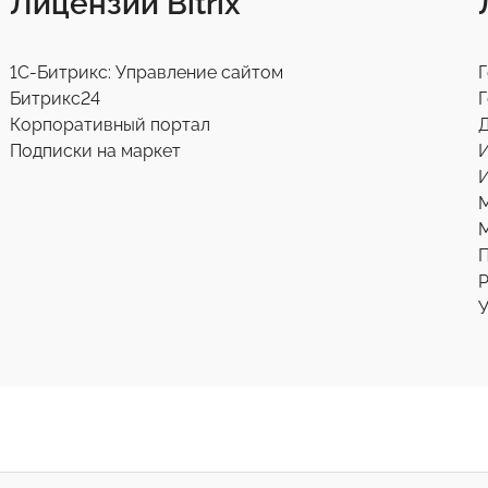
Лицензии Bitrix
1С-Битрикс: Управление сайтом
Г
Битрикс24
Г
Корпоративный портал
Д
Подписки на маркет
И
М
Р
У