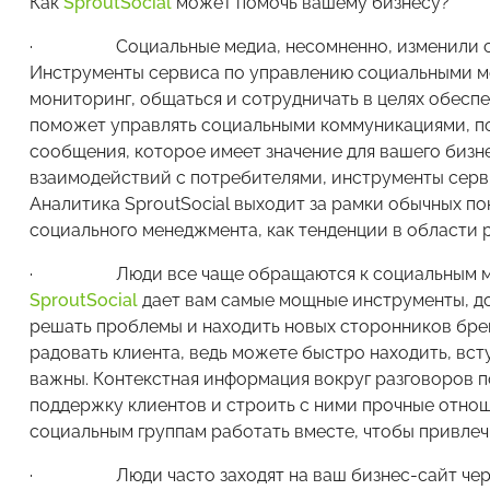
Как
SproutSocial
может помочь вашему бизнесу?
· Социальные медиа, несомненно, изменили спо
Инструменты сервиса по управлению социальными ме
мониторинг, общаться и сотрудничать в целях обесп
поможет управлять социальными коммуникациями, по
сообщения, которое имеет значение для вашего бизн
взаимодействий с потребителями, инструменты серви
Аналитика SproutSocial выходит за рамки обычных п
социального менеджмента, как тенденции в области 
· Люди все чаще обращаются к социальным меди
SproutSocial
дает вам самые мощные инструменты, до
решать проблемы и находить новых сторонников брен
радовать клиента, ведь можете быстро находить, вст
важны. Контекстная информация вокруг разговоров 
поддержку клиентов и строить с ними прочные отно
социальным группам работать вместе, чтобы привлеч
· Люди часто заходят на ваш бизнес-сайт чере