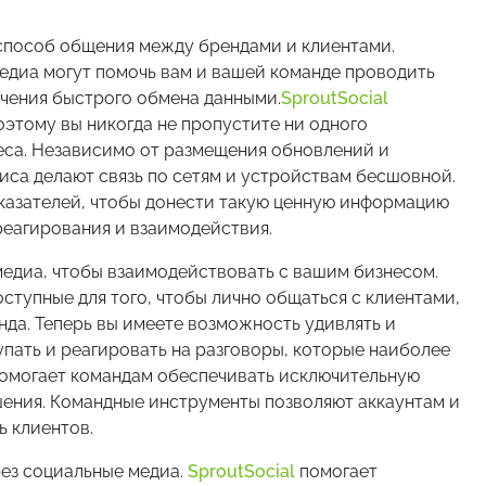
соб общения между брендами и клиентами.
диа могут помочь вам и вашей команде проводить
ечения быстрого обмена данными.
SproutSocial
этому вы никогда не пропустите ни одного
еса. Независимо от размещения обновлений и
са делают связь по сетям и устройствам бесшовной.
оказателей, чтобы донести такую ценную информацию
реагирования и взаимодействия.
а, чтобы взаимодействовать с вашим бизнесом.
ступные для того, чтобы лично общаться с клиентами,
да. Теперь вы имеете возможность удивлять и
упать и реагировать на разговоры, которые наиболее
помогает командам обеспечивать исключительную
шения. Командные инструменты позволяют аккаунтам и
ь клиентов.
з социальные медиа.
SproutSocial
помогает