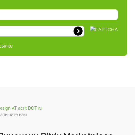
сылке
esign AT acrit DOT ru
апишите нам