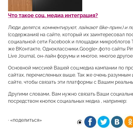
Что такое соц. медиа интеграция?
Люди
делятся, комментируют, лайкают (like-прим.) и
(содержания) на сайте, который их заинтересовал пос
социальной сети Facebook и площадки микроблогов Tw
же ВКонтакте, Одноклассники,Google+,фото сайты Pin
Live Journal, он-лайн форумы и многое, многое другое
Основной миссией Вашей соц.медиа кампании по про
сайтах, перечисленных выше. Так же очень разумным
сайте, чтобы связать эти платформы с Вашим реальн
Другими словами, Вам нужно связать Ваши социальны
посредством кнопок социальных медиа , например:
· «поделиться»