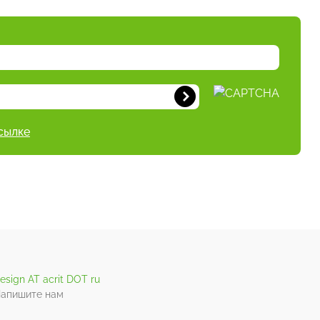
сылке
esign AT acrit DOT ru
апишите нам