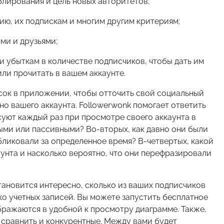
ублирования и цель новых авторитетов;
ю, их подпискам и многим другим критериям;
ми и друзьями;
 убыткам в количестве подписчиков, чтобы дать им
или прочитать в вашем аккаунте.
сок в приложении, чтобы отточить свой социальный
но вашего аккаунта. Followerwonk помогает ответить
суют каждый раз при просмотре своего аккаунта в
ными или пассивными? Во-вторых, как давно они были
публиковали за определенное время? В-четвертых, какой
унта и насколько вероятно, что они перефразировали
становится интересно, сколько из ваших подписчиков
ко учетных записей. Вы можете запустить бесплатное
ображаются в удобной к просмотру диаграмме. Также,
 сравнить и конкурентные. Между вами будет