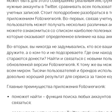
может быть для этого совершенно реальным инструм
нужные аккаунты в Twitter, сравнивать всех пользов
учетных записей. Стоит поподробнее разобраться в т
приложением Followerwonk. Во-первых, связав учетну
пользователь может получать несколько различных а
можете ознакомиться со списком наиболее полезных 
которые оказывают определенное влияние на ваш аккау
Во-вторых, вы никогда не задумывались, кто все ваши
дружите, а о ком-то и не подозреваете. Где они нах
стараются донести? Найти и связаться с новыми пол
обновленной версии Followerwonk. К тому же вы може
всем миром. Тысячи пользователей и брендов исполь
довольно хороший результат для сервиса за такое ко
Главные преимущества приложения Followerwonk:
поможет найти – функция поиска любых аккаунтов в
связаться;