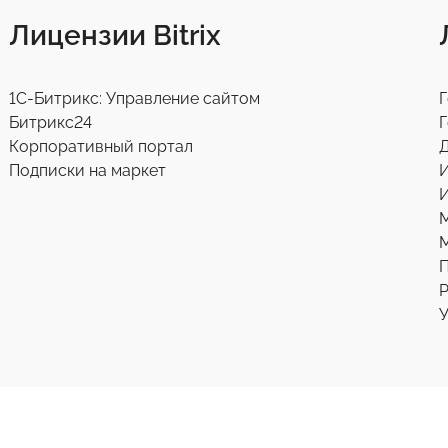
Лицензии Bitrix
1С-Битрикс: Управление сайтом
Г
Битрикс24
Г
Корпоративный портал
Д
Подписки на маркет
И
М
Р
У