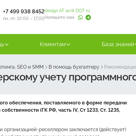
+7 499 938 8452
design AT acrit DOT ru
Напишите нам
пн.-пт. 10:00 – 17:00
щь
Клиентам
База знаний
етинга, SEO и SMM
В помощь бухгалтеру
Рекомендации
ерскому учету программног
ого обеспечения, поставляемого в форме передачи
бственности (ГК РФ, часть IV, Ст 1233, Ст. 1235,
 организацией-реселлером заключается (действует)