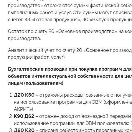
производство» отражаются суммы фактической себе
выполненных работ и услуг. Эти суммы могут списыва
счетов 43 «Готовая продукция», 40 «Выпуск продукции
Остаток по счету 20 «Основное производство» на ко
производства.
Аналитический учет по счету 20 «Основное производ
продукции (работ, услуг).
Бухгалтерские проводки при покупке программ для
объектов интеллектуальной собственности для це
лицам (пользователям)
Д20 К60
– отражены расходы, связанные с получе
на использование программы для ЭВМ (оформлен а
АКРИТ»)
К90 Д62
– отражен доход от возмездной передачи
использование программы для ЭВМ пользователю (
Д90 К20
– списана себестоимость переданных ко