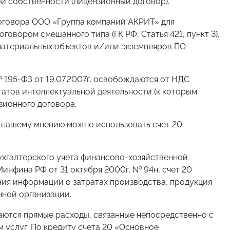
ой собственности (лицензионный договор).
договора ООО «Группа компаний АКРИТ» для
говором смешанного типа (ГК РФ, Статья 421, пункт 3),
 материальных объектов и/или экземпляров ПО
 195-ФЗ от 19.07.2007г. освобождаются от НДС
татов интеллектуальной деятельности (к которым
зионного договора.
о нашему мнению можно использовать счет 20
ухгалтерского учета финансово-хозяйственной
инфина РФ от 31 октября 2000г. № 94н, счет 20
ия информации о затратах производства, продукция
нной организации.
аются прямые расходы, связанные непосредственно с
 услуг. По кредиту счета 20 «Основное