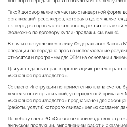
договор о передаче прав на объекты интеллектуальн
Такой договор является частью стандартной форма 
организаций-реселлеров, которая в целом является до
т.к. передача прав часто сопровождается поставкой
(возможно по договору купли-продажи, см. выше).
В связи с вступлением в силу Федерального Закона №
операции по передаче прав на использование резуль
относятся и программы для ЭВМ) на основании лицен
Для учета данных прав в организациях-реселлерах п
«Основное производство».
Согласно Инструкции по применению плана счетов б
деятельности организаций, утвержденной приказом М
«Основное производство» предназначен для обобщен
(работы, услуги) которого явилась целью создания да
По дебету счета 20 «Основное производство» отраж
выпуском продукции, выполнением работ и оказанием