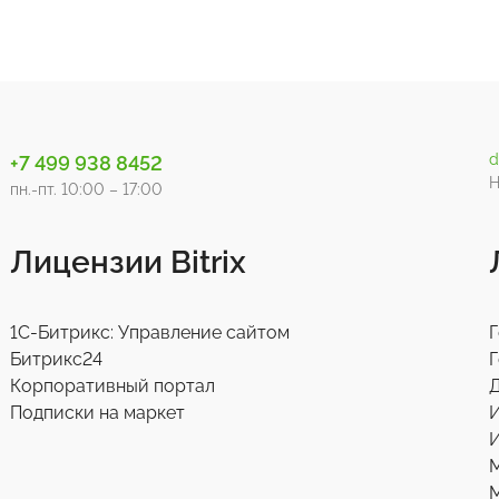
d
+7 499 938 8452
Н
пн.-пт. 10:00 – 17:00
Лицензии Bitrix
1С-Битрикс: Управление сайтом
Г
Битрикс24
Г
Корпоративный портал
Д
Подписки на маркет
И
М