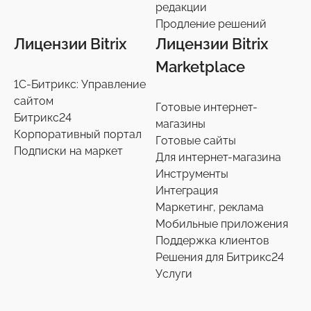
редакции
Телефония
4
Продление решений
Лицензии Bitrix
Лицензии Bitrix
Чат-боты
5
Marketplace
1С-Битрикс: Управление
Услуги разработки
6
сайтом
Готовые интернет-
Битрикс24
магазины
Настройки интеграций с маркетплайсами
36
Корпоративный портал
Готовые сайты
Подписки на маркет
Для интернет-магазина
Экспертиза производительности
9
Инструменты
Интеграция
Переход на старшие редакции
Маркетинг, реклама
8
Мобильные приложения
Поддержка клиентов
Продление решений
6
Решения для Битрикс24
Услуги