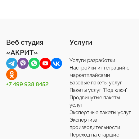
Подарки и сувениры
Социальные сети
Статистика сайта
Обратная связь
Бизнес-процессы
25
16
27
8
9
Продукты питания
Торговые площадки
Онлайн-консультанты
Документы
5
15
16
3
Веб студия
Услуги
Ремонт
1С-Битрикс: Управление сайтом
Отзывы, комментарии
Другое
44
6
12
44
«АКРИТ»
Услуги разработки
Спорт, туризм, отдых
Битрикс24
Подписки и рассылки
Задачи
24
75
4
10
Настройки интеграций с
маркетплайсами
Товары для животных
Корпоративный портал
Импорт/экспорт
13
2
71
Базовые пакеты услуг
+7 499 938 8452
Пакеты услуг "Под ключ"
Украшения, аксессуары
Подписки на маркет
Инструменты
35
59
1
Продвинутые пакеты
услуг
Универсальные
Контакты
Экспертные пакеты услуг
0
36
Экспертиза
производительности
Сотрудники
27
Переход на старшие