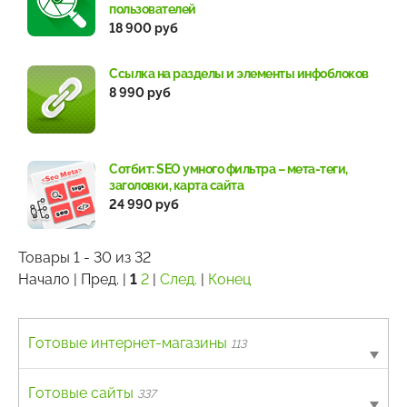
пользователей
18 900 руб
Ссылка на разделы и элементы инфоблоков
8 990 руб
Сотбит: SEO умного фильтра – мета-теги,
заголовки, карта сайта
24 990 руб
Товары 1 - 30 из 32
Начало | Пред. |
1
2
|
След.
|
Конец
Готовые интернет-магазины
113
B2B
Готовые сайты
4
337