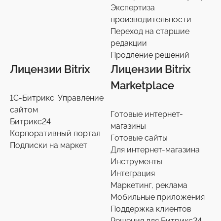
Экспертиза
производительности
Сотрудники
27
Переход на старшие
редакции
Телефония
3
Продление решений
Лицензии Bitrix
Лицензии Bitrix
Чат-боты
5
Marketplace
1С-Битрикс: Управление
Услуги разработки
6
сайтом
Готовые интернет-
Битрикс24
магазины
Настройки интеграций с маркетплайсами
36
Корпоративный портал
Готовые сайты
Подписки на маркет
Для интернет-магазина
Экспертиза производительности
9
Инструменты
Интеграция
Переход на старшие редакции
Маркетинг, реклама
8
Мобильные приложения
Поддержка клиентов
Продление решений
6
Решения для Битрикс24