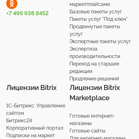
маркетплайсами
Товары для животных
Корпоративный портал
Импорт/экспорт
12
2
71
Базовые пакеты услуг
+7 499 938 8452
Пакеты услуг "Под ключ"
Украшения, аксессуары
Подписки на маркет
Инструменты
34
59
1
Продвинутые пакеты
услуг
Универсальные
Контакты
Экспертные пакеты услуг
0
36
Экспертиза
производительности
Сотрудники
27
Переход на старшие
редакции
Телефония
3
Продление решений
Лицензии Bitrix
Лицензии Bitrix
Чат-боты
5
Marketplace
1С-Битрикс: Управление
Услуги разработки
6
сайтом
Готовые интернет-
Битрикс24
магазины
Настройки интеграций с маркетплайсами
36
Корпоративный портал
Готовые сайты
Подписки на маркет
Для интернет-магазина