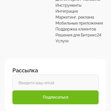
Экспертиза производительности
9
Инструменты
Интеграция
Переход на старшие редакции
Маркетинг, реклама
8
Мобильные приложения
Поддержка клиентов
Продление решений
6
Решения для Битрикс24
Услуги
Рассылка
Подписаться