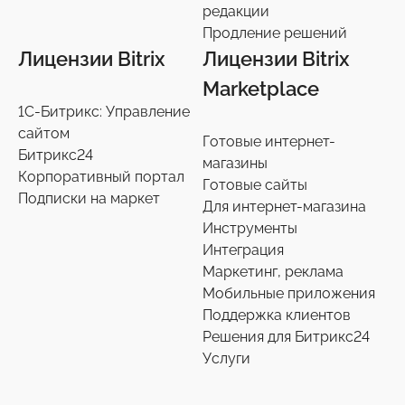
редакции
Телефония
3
Продление решений
Лицензии Bitrix
Лицензии Bitrix
Чат-боты
5
Marketplace
1С-Битрикс: Управление
Услуги разработки
6
сайтом
Готовые интернет-
Битрикс24
магазины
Настройки интеграций с маркетплайсами
36
Корпоративный портал
Готовые сайты
Подписки на маркет
Для интернет-магазина
Экспертиза производительности
9
Инструменты
Интеграция
Переход на старшие редакции
Маркетинг, реклама
8
Мобильные приложения
Поддержка клиентов
Продление решений
6
Решения для Битрикс24
Услуги