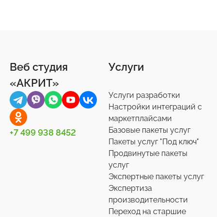
Подарки и сувениры
Социальные сети
Статистика сайта
Обратная связь
Бизнес-процессы
25
16
26
8
9
Продукты питания
Торговые площадки
Онлайн-консультанты
Документы
4
15
16
3
Веб студия
Услуги
Ремонт
1С-Битрикс: Управление сайтом
Отзывы, комментарии
Другое
41
6
12
44
«АКРИТ»
Услуги разработки
Спорт, туризм, отдых
Битрикс24
Подписки и рассылки
Задачи
24
75
4
10
Настройки интеграций с
маркетплайсами
Товары для животных
Корпоративный портал
Импорт/экспорт
12
2
71
Базовые пакеты услуг
+7 499 938 8452
Пакеты услуг "Под ключ"
Украшения, аксессуары
Подписки на маркет
Инструменты
34
59
1
Продвинутые пакеты
услуг
Универсальные
Контакты
Экспертные пакеты услуг
0
36
Экспертиза
производительности
Сотрудники
27
Переход на старшие