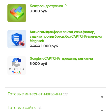
Контроль доступа по IP
3 000 руб
Антиспам (для форм сайта), спам фильтр,
защита против ботов, без CAPTCHA (капча) от
Megasoft
2 000
1 000 руб
Google reCAPTCHA | продвинутая капча
5 000 руб
Готовые интернет-магазины
113
B2B
Готовые сайты
4
331