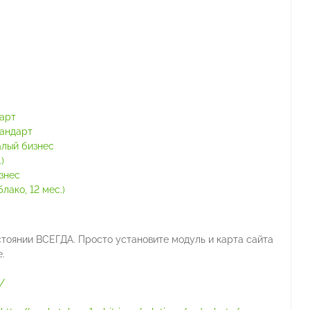
тарт
тандарт
алый бизнес
)
знес
ако, 12 мес.)
стоянии ВСЕГДА. Просто установите модуль и карта сайта
.
/