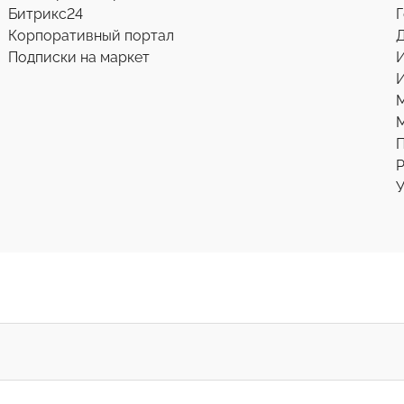
Битрикс24
Г
Корпоративный портал
Д
Подписки на маркет
И
М
Р
У