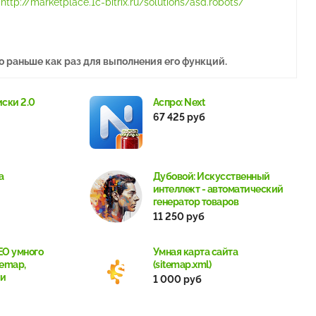
:
http://marketplace.1c-bitrix.ru/solutions/asd.robots/
о раньше как раз для выполнения его функций.
иски 2.0
Аспро: Next
67 425 руб
а
Дубовой: Искусственный
интеллект - автоматический
генератор товаров
11 250 руб
EO умного
Умная карта сайта
temap,
(sitemap.xml)
 и
1 000 руб