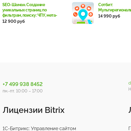
SEO-Шаман. Создание
Сотбит:
уникальных страниц по
Мультирегионал
фильтрам, поиску: ЧПУ, мета-
14 990 руб
теги, хлебные крошки.
12 900 руб
d
+7 499 938 8452
Н
пн.-пт. 10:00 – 17:00
Лицензии Bitrix
1С-Битрикс: Управление сайтом
Г