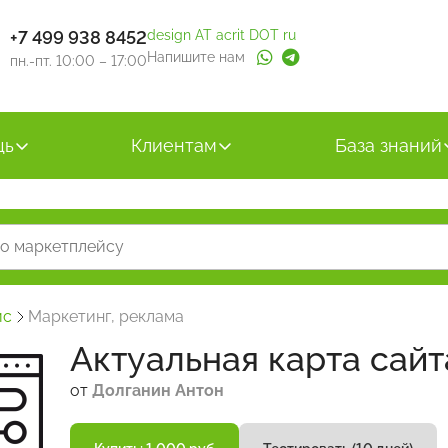
+7 499 938 8452
design AT acrit DOT ru
Напишите нам
пн.-пт. 10:00 – 17:00
щь
Клиентам
База знаний
йс
Маркетинг, реклама
Актуальная карта сайт
от
Долганин Антон