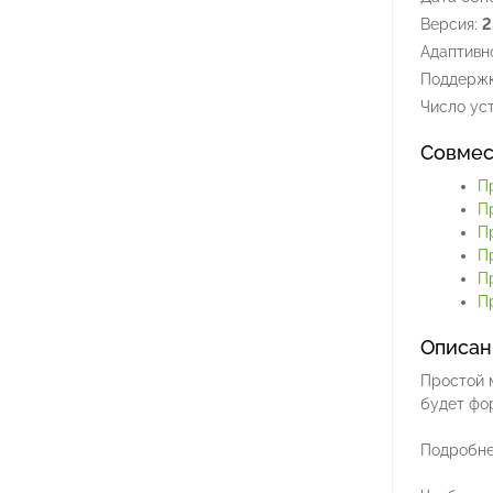
Версия:
2
Адаптивно
Поддержк
Число уст
Совмес
П
П
П
П
П
Пр
Описан
Простой 
будет фо
Подробне