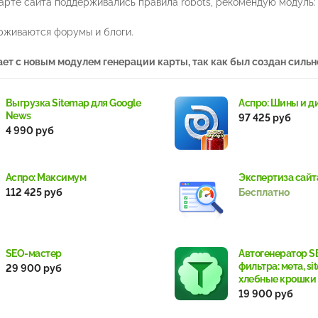
карте сайта поддерживались правила robots, рекомендую модуль
рживаются форумы и блоги.
ает с новым модулем генерации карты, так как был создан сильн
Выгрузка Sitemap для Google
Аспро: Шины и д
News
97 425 руб
4 990 руб
Аспро: Максимум
Экспертиза сайт
112 425 руб
Бесплатно
SEO-мастер
Автогенератор S
фильтра: мета, si
29 900 руб
хлебные крошки
перелинковка
19 900 руб